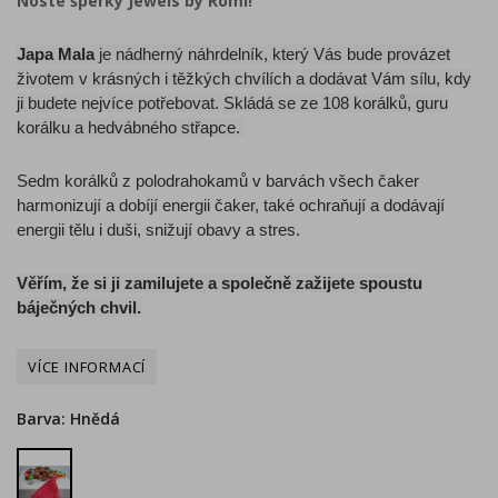
Noste šperky Jewels by Romi!
Japa Mala
je nádherný náhrdelník, který Vás bude provázet
životem v krásných i těžkých chvílích
a dodávat Vám sílu, kdy
ji budete nejvíce potřebovat.
Skládá se ze 108 korálků, guru
korálku a hedvábného střapce.
Sedm korálků z polodrahokamů v barvách všech čaker
harmonizují a dobíjí energii čaker, také
ochraňují a dodávají
energii tělu i duši, snižují obavy a stres.
Věřím, že si ji zamilujete a společně zažijete spoustu
báječných chvil.
Barva: Hnědá
Hnědá