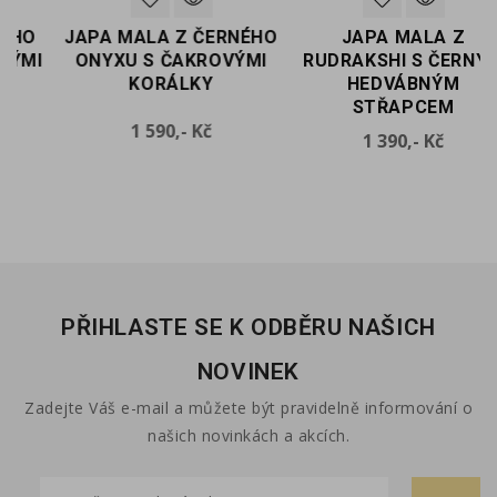
JAPA MALA Z ČERNÉHO
JAPA MALA Z
I
ONYXU S ČAKROVÝMI
RUDRAKSHI S ČERNÝM
KORÁLKY
HEDVÁBNÝM
STŘAPCEM
Cena
1 590,- Kč
Cena
1 390,- Kč
PŘIHLASTE SE K ODBĚRU NAŠICH
NOVINEK
Zadejte Váš e-mail a můžete být pravidelně informování o
našich novinkách a akcích.