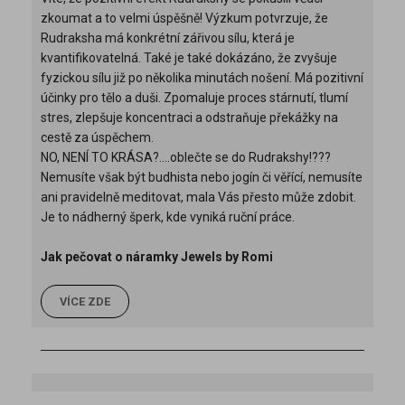
zkoumat a to velmi úspěšně! Výzkum potvrzuje, že
Rudraksha má konkrétní zářivou sílu, která je
kvantifikovatelná. Také je také dokázáno, že zvyšuje
fyzickou sílu již po několika minutách nošení. Má pozitivní
účinky pro tělo a duši. Zpomaluje proces stárnutí, tlumí
stres, zlepšuje koncentraci a odstraňuje překážky na
cestě za úspěchem.
NO, NENÍ TO KRÁSA?....oblečte se do Rudrakshy!???
Nemusíte však být budhista nebo jogín či věřící, nemusíte
ani pravidelně meditovat, mala Vás přesto může zdobit.
Je to nádherný šperk, kde vyniká ruční práce.
Jak pečovat o náramky Jewels by Romi
VÍCE ZDE