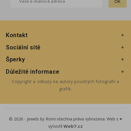
Kontakt

Sociální sítě

Šperky

Důležité informace

Copyright a odkazy na autory použitých fotografií a
grafik.
© 2026 - Jewels by Romi všechna práva vyhrazena. Web s ♥
Web7.cz
vytvořil