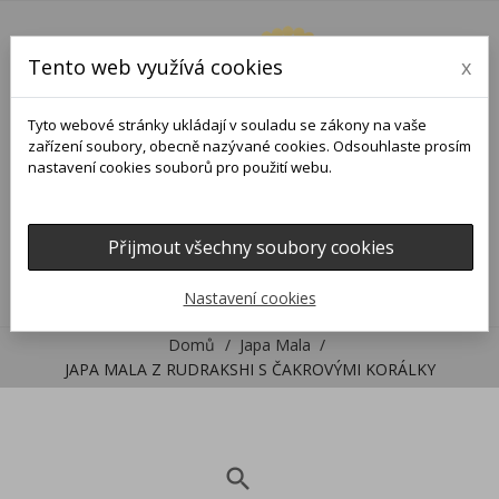
Tento web využívá cookies
x
Tyto webové stránky ukládají v souladu se zákony na vaše
zařízení soubory, obecně nazývané cookies. Odsouhlaste prosím
nastavení cookies souborů pro použití webu.
Přijmout všechny soubory cookies
0
0

Nastavení cookies
Domů
Japa Mala
JAPA MALA Z RUDRAKSHI S ČAKROVÝMI KORÁLKY
search