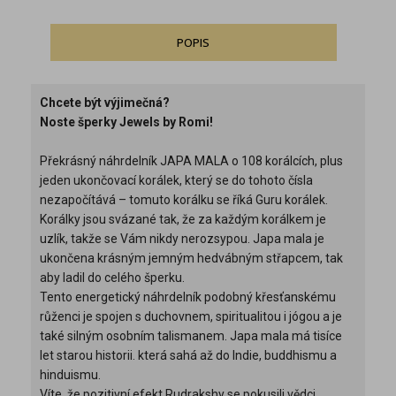
POPIS
Chcete být výjimečná?
Noste šperky Jewels by Romi!
Překrásný náhrdelník JAPA MALA o 108 korálcích, plus
jeden ukončovací korálek, který se do tohoto čísla
nezapočítává – tomuto korálku se říká Guru korálek.
Korálky jsou svázané tak, že za každým korálkem je
uzlík, takže se Vám nikdy nerozsypou. Japa mala je
ukončena krásným jemným hedvábným střapcem, tak
aby ladil do celého šperku.
Tento energetický náhrdelník podobný křesťanskému
růženci je spojen s duchovnem, spiritualitou i jógou a je
také silným osobním talismanem. Japa mala má tisíce
let starou historii. která sahá až do Indie, buddhismu a
hinduismu.
Víte, že pozitivní efekt Rudrakshy se pokusili vědci