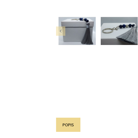

POPIS