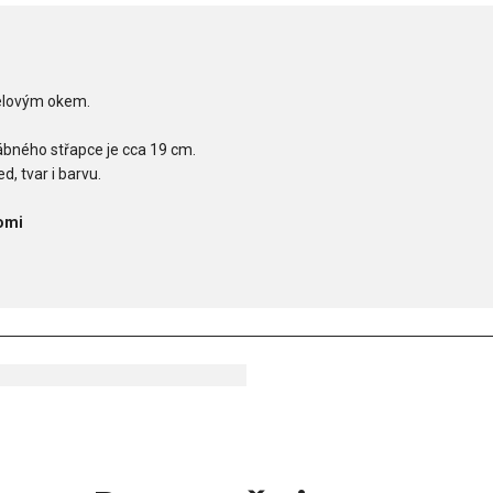
celovým okem.
ábného střapce je cca 19 cm.
d, tvar i barvu.
omi