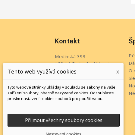
Kontakt
Š
Pé
Medinská 393
Dá
190 14 Praha 9 - Klánovice
O 
Tento web využívá cookies
x
Česko
Sl
Telefon:
+420 737 215 611
No
Tyto webové stránky ukládají v souladu se zákony na vaše
Napište nám:
zařízení soubory, obecně nazývané cookies. Odsouhlaste
Ne
prosím nastavení cookies souborů pro použití webu.
info@jewelsbyromi.cz
Přijmout všechny soubory cookies
Nastavení cookies