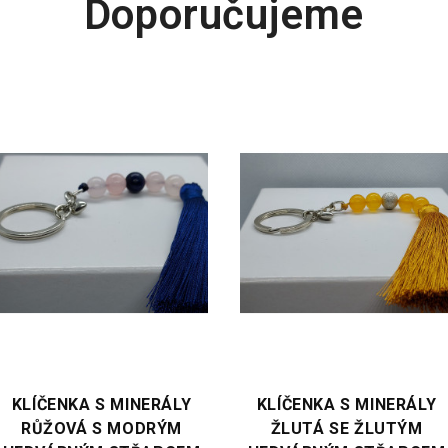
Doporučujeme
VYBERTE VARIANTU
VYBERTE VARIANTU
KLÍČENKA S MINERÁLY
KLÍČENKA S BÍLÁ S
ŽLUTÁ SE ŽLUTÝM
FIALOVÝM HEDVÁBNÝM