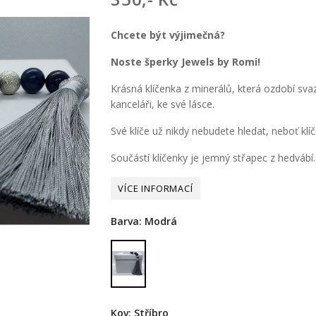
Chcete být výjimečná?
Noste šperky Jewels by Romi!
Krásná klíčenka z minerálů, která ozdobí sv
kanceláři, ke své lásce.
Své klíče už nikdy nebudete hledat, neboť klí
Součástí klíčenky je jemný střapec z hedvábí.
Barva: Modrá
Modrá
Kov: Stříbro