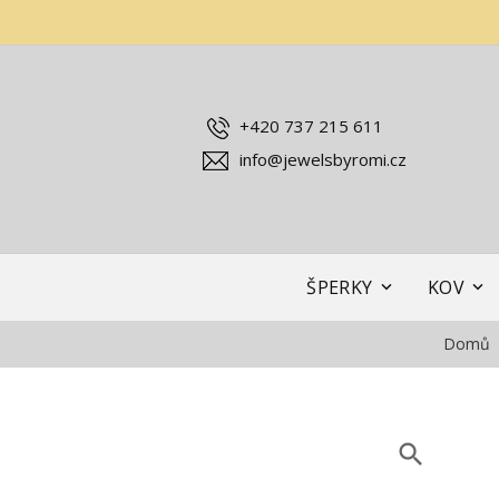
+420 737 215 611
info@jewelsbyromi.cz
ŠPERKY
KOV
Domů
search