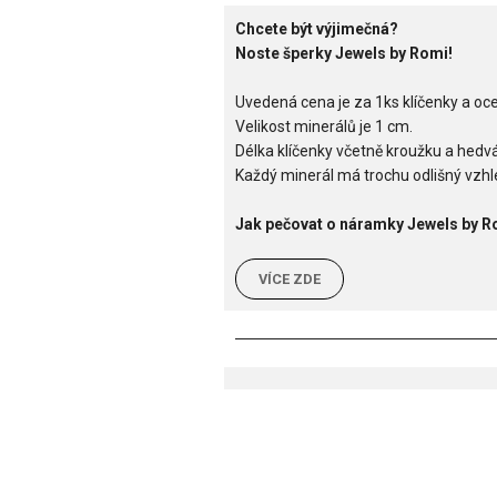
Chcete být výjimečná?
Noste šperky Jewels by Romi!
Uvedená cena je za 1ks klíčenky a o
Velikost minerálů je 1 cm.
Délka klíčenky včetně kroužku a hedv
Každý minerál má trochu odlišný vzhle
Jak pečovat o náramky Jewels by R
VÍCE ZDE