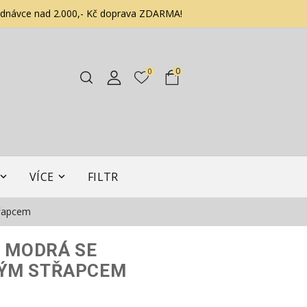
ednávce nad 2.000,- Kč doprava ZDARMA!
0
0
VÍCE
FILTR
třapcem
Y MODRÁ SE
ÝM STŘAPCEM