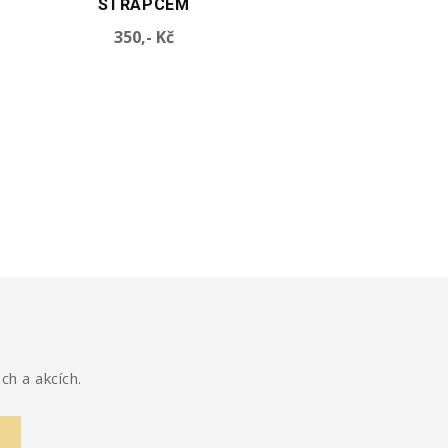
STŘAPCEM
HEDVÁBNÝM STŘA
Cena
Cen
350,- Kč
350,- Kč
ch a akcích.