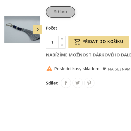
Stříbro
Počet


PŘIDAT DO KOŠÍKU
NABÍZÍME MOŽNOST DÁRKOVÉHO BALE

Poslední kusy skladem
NA SEZNAM
Sdílet