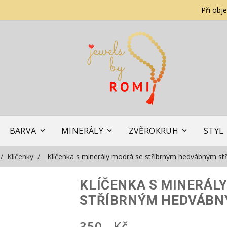
Při obj
BARVA
MINERÁLY
ZVĚROKRUH
STYL
Klíčenky
Klíčenka s minerály modrá se stříbrným hedvábným s
KLÍČENKA S MINERÁL
STŘÍBRNÝM HEDVÁBN
350,- Kč