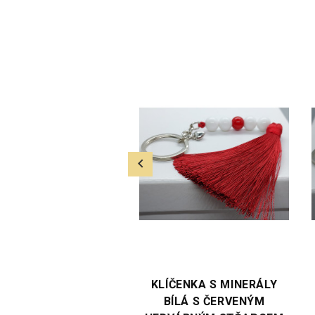
TE VARIANTU
VYBERTE VARIANTU
ČENKA S MINERÁLY
KLÍČENKA S MINERÁLY
ÍLÁ S ČERVENÝM
RŮŽOVÁ S MODRÝM