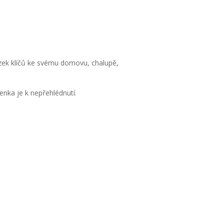
azek klíčů ke svému domovu, chalupě,
čenka je k nepřehlédnutí.