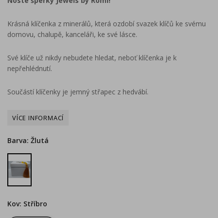
Noste šperky Jewels by Romi!
Krásná klíčenka z minerálů, která ozdobí svazek klíčů ke svému
domovu, chalupě, kanceláři, ke své lásce.
Své klíče už nikdy nebudete hledat, neboť klíčenka je k
nepřehlédnutí.
Součástí klíčenky je jemný střapec z hedvábí.
Barva: Žlutá
Žlutá
Kov: Stříbro