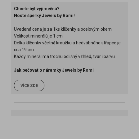
Chcete být výjimečná?
Noste šperky Jewels by Romi!
Uvedená cena je za 1ks klíčenky a ocelovým okem.
Velikost minerálů je 1 cm.
Délka klíčenky včetně kroužku a hedvábného střapce je
cca 19 cm.
Každý minerál má trochu odlišný vzhled, tvar i barvu.
Jak pečovat o náramky Jewels by Romi
VÍCE ZDE