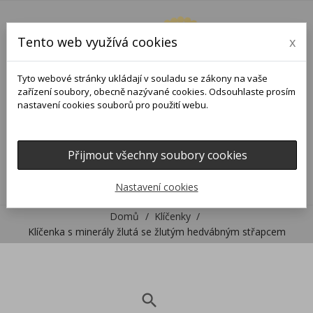
Tento web využívá cookies
x
Tyto webové stránky ukládají v souladu se zákony na vaše
zařízení soubory, obecně nazývané cookies. Odsouhlaste prosím
nastavení cookies souborů pro použití webu.
Přijmout všechny soubory cookies
0
0

Nastavení cookies
Domů
Klíčenky
Klíčenka s minerály žlutá se žlutým hedvábným střapcem
search