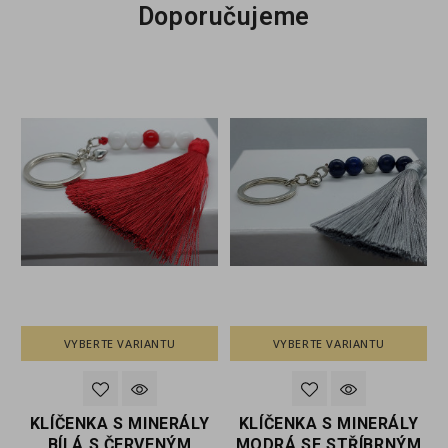
Doporučujeme
VYBERTE VARIANTU
VYBERTE VARIANTU
Y
KLÍČENKA S MINERÁLY
KLÍČENKA S MINERÁLY
MODRÁ SE STŘÍBRNÝM
RŮŽOVÁ S MODRÝM