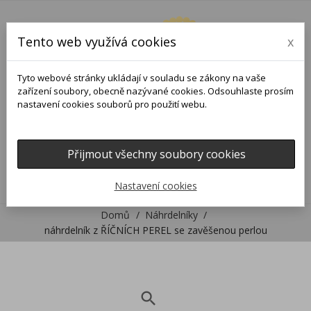
Tento web využívá cookies
x
Tyto webové stránky ukládají v souladu se zákony na vaše
zařízení soubory, obecně nazývané cookies. Odsouhlaste prosím
nastavení cookies souborů pro použití webu.
Přijmout všechny soubory cookies
0
0

Nastavení cookies
Domů
Náhrdelníky
náhrdelník z ŘÍČNÍCH PEREL se zavěšenou perlou
search