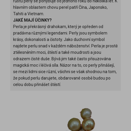
růstu perly se pohybuje od jednoho roku do několika let. K
hlavním oblastem chovu perel patří Čína, Japonsko,
Tahiti a Vietnam.
JAKÉ MAJÍ ÚČINKY?
Perla je překrásný drahokam, který je opředen od
pradávna různými legendami. Perly jsou symbolem
krásy, dokonalosti a čistoty. Jako duchovní symbol
najdete perlu snad v každém náboženství. Perla je prostě
ztělesněním moci, štěstí a také moudrosti a jsou
odrazem čisté duše. Bývá jim také často přisuzována
magická moc i léčivá síla. Názor na to, co perly přinášejí,
se mezi lidmi sice různí, všichni se však shodnou na tom,
že pokud perlu darujete, obdarované osobě budou po
celou dobu přinášet štěstí.