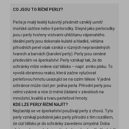
CO JSOU TO ŘÍČNÍ PERLY?
Perla je malý lesklý kulovitý předmět vzniklý uvnitř
mořské ústřice nebo-li perlorodky. Stejně jako perlorodky
jsou i perly tvořeny vrstvami uhličitanu vápenatého.
Ideální perly jsou dokonale kulaté a hladké, většina
přírodních perel však vzniká v různých nepravidelných
tvarech a barvách (barokní perly). Perly jsou ceněné
především ve šperkařství. Perly vznikají tak, že do
schránky mlže vnikne cizí tělísko – např. zrnko písku. To
vyvolá obrannou reakci, která začne vylučovat
perleťovou hmotu usazující se na cizím tělese. V jedné
schránce může růst jen jedna perla. Přírodní perly jsou
velmi vzácné a více či méně žádané v závislosti na
množství, kvalitě a tvaru perleťové hmoty.
KDE LZE PERLY ŘÍČNÍ NAJÍT?
Nejčastěji se ve šperkařství používají perly z chovů. Tyto
perly vznikají podobně jako perly přírodní s tím rozdílem,
že cizí tělísko je do schránky zavedeno úmyslně. Doba