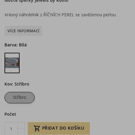
Noste šperky Jewels by Romi!
Krásný náhrdelník z ŘÍČNÍCH PEREL se zavěšenou perlou.
Barva: Bílá
Bílá
Kov: Stříbro
Stříbro
Počet

PŘIDAT DO KOŠÍKU