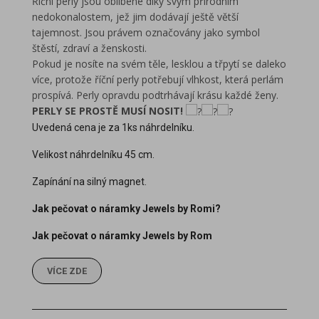
Říční perly jsou oblíbené díky svým přírodním
nedokonalostem, jež jim dodávají ještě větší
tajemnost. Jsou právem označovány jako symbol
štěstí, zdraví a ženskosti.
Pokud je nosíte na svém těle, lesklou a třpytí se daleko
více, protože říční perly potřebují vlhkost, která perlám
prospívá. Perly opravdu podtrhávají krásu každé ženy.
PERLY SE PROSTĚ MUSÍ NOSIT!
Uvedená cena je za 1ks náhrdelníku.
Velikost náhrdelníku 45 cm.
Zapínání na silný magnet.
Jak pečovat o náramky Jewels by Romi?
Jak pečovat o náramky Jewels by Rom
VÍCE ZDE