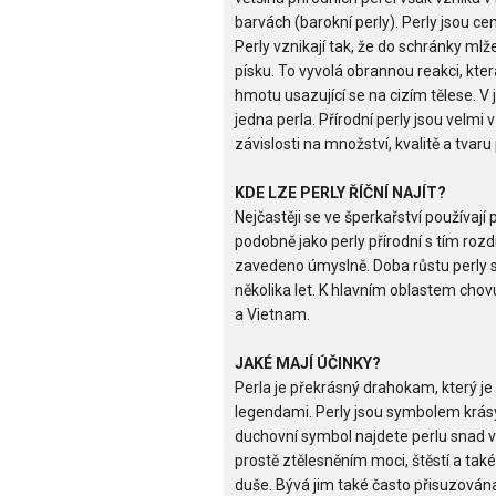
barvách (barokní perly). Perly jsou c
Perly vznikají tak, že do schránky mlže
písku. To vyvolá obrannou reakci, kte
hmotu usazující se na cizím tělese. 
jedna perla. Přírodní perly jsou velmi
závislosti na množství, kvalitě a tvar
KDE LZE PERLY ŘÍČNÍ NAJÍT?
Nejčastěji se ve šperkařství používají 
podobně jako perly přírodní s tím rozdí
zavedeno úmyslně. Doba růstu perly 
několika let. K hlavním oblastem chovu
a Vietnam.
JAKÉ MAJÍ ÚČINKY?
Perla je překrásný drahokam, který j
legendami. Perly jsou symbolem krásy,
duchovní symbol najdete perlu snad v
prostě ztělesněním moci, štěstí a tak
duše. Bývá jim také často přisuzována