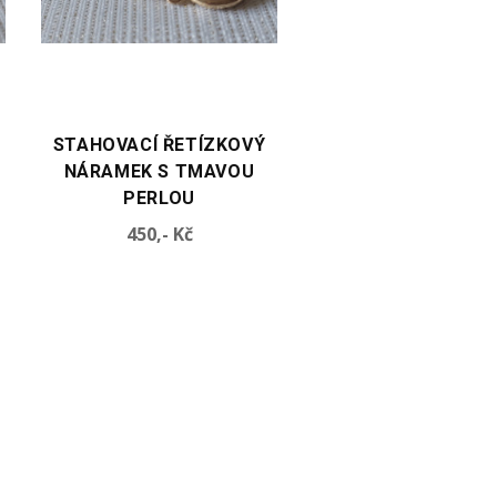
VYBERTE VARIANTU
VYBERTE VARIANTU
STAHOVACÍ ŘETÍZKOVÝ
STAHOVACÍ ŘETÍZ
NÁRAMEK S
NÁRAMEK S DRÚ
AKVAMARÍNEM
Cena
Cen
450,- Kč
550,- Kč