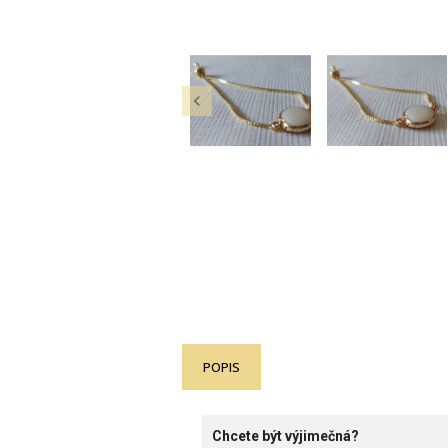

POPIS
Chcete být výjimečná?