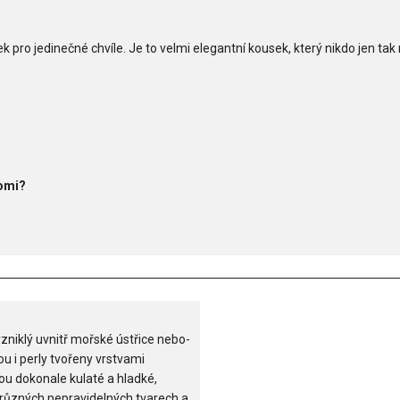
ek pro jedinečné chvíle. Je to velmi elegantní kousek, který nikdo jen t
Romi?
vzniklý uvnitř mořské ústřice nebo-
sou i perly tvořeny vrstvami
sou dokonale kulaté a hladké,
v různých nepravidelných tvarech a