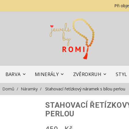
Při obj
BARVA
MINERÁLY
ZVĚROKRUH
STYL
Domů
Náramky
Stahovací řetízkový náramek s bílou perlou
STAHOVACÍ ŘETÍZKOV
PERLOU
450,- Kč