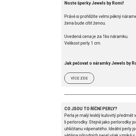
Noste šperky Jewels by Romi!
Právě si prohlížíte velmi pěkný náram
žena bude cítit ženou.
Uvedená cena je za 1ks náramku.
Velikost perly 1 cm.
Jak pečovat o náramky Jewels by 
VÍCE ZDE
CO JSOU TO ŘÍČNÍ PERLY?
Perla je malý lesklý kulovitý předmět 
li perlorodky. Stejně jako perlorodky j
uhličitanu vápenatého. Ideální perly j
většina přírodních perel však vzniká 