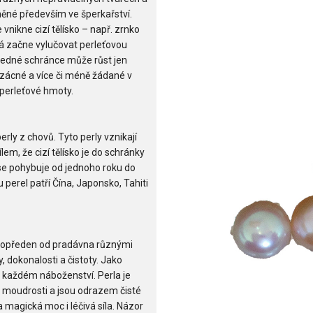
eněné především ve šperkařství.
 vnikne cizí tělísko – např. zrnko
rá začne vylučovat perleťovou
V jedné schránce může růst jen
 vzácné a více či méně žádané v
u perleťové hmoty.
perly z chovů. Tyto perly vznikají
lem, že cizí tělísko je do schránky
se pohybuje od jednoho roku do
 perel patří Čína, Japonsko, Tahiti
e opředen od pradávna různými
 dokonalosti a čistoty. Jako
 každém náboženství. Perla je
é moudrosti a jsou odrazem čisté
 magická moc i léčivá síla. Názor