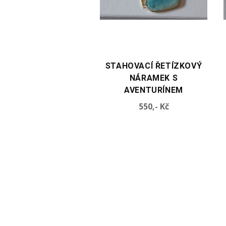
TE VARIANTU
VYBERTE VARIANTU
HOVACÍ ŘETÍZKOVÝ
STAHOVACÍ ŘETÍZKOVÝ
NÁRAMEK S
NÁRAMEK S DRÚZOU
AVENTURÍNEM
Cena
Cena
550,- Kč
590,- Kč