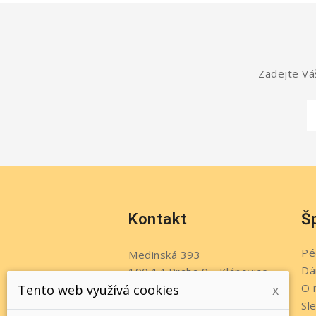
Zadejte Váš
Kontakt
Š
Pé
Medinská 393
Dá
190 14 Praha 9 - Klánovice
O 
Tento web využívá cookies
x
Česko
Sl
Telefon:
+420 737 215 611