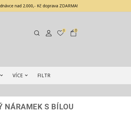
ednávce nad 2.000,- Kč doprava ZDARMA!
0
0
VÍCE
FILTR
Ý NÁRAMEK S BÍLOU