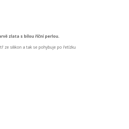
vě zlata s bílou říční perlou.
tř ze silikon a tak se pohybuje po řetízku