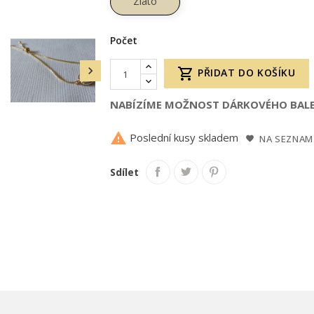
Zlato
Počet


PŘIDAT DO KOŠÍKU
NABÍZÍME MOŽNOST DÁRKOVÉHO BALE

Poslední kusy skladem
NA SEZNAM
Sdílet