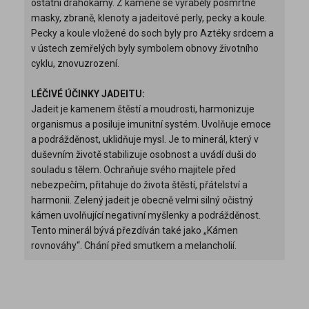
ostatní drahokamy. Z kamene se vyráběly posmrtné
masky, zbraně, klenoty a jadeitové perly, pecky a koule.
Pecky a koule vložené do soch byly pro Aztéky srdcem a
v ústech zemřelých byly symbolem obnovy životního
cyklu, znovuzrození.
LÉČIVÉ ÚČINKY JADEITU:
Jadeit je kamenem štěstí a moudrosti, harmonizuje
organismus a posiluje imunitní systém. Uvolňuje emoce
a podrážděnost, uklidňuje mysl. Je to minerál, který v
duševním životě stabilizuje osobnost a uvádí duši do
souladu s tělem. Ochraňuje svého majitele před
nebezpečím, přitahuje do života štěstí, přátelství a
harmonii. Zelený jadeit je obecně velmi silný očistný
kámen uvolňující negativní myšlenky a podrážděnost.
Tento minerál bývá přezdíván také jako „Kámen
rovnováhy“. Chání před smutkem a melancholií.