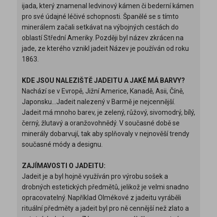
ijada, který znamenal ledvinový kámen či bederní kámen
pro své údajné léčivé schopnosti. Španělé se s tímto
minerálem začali setkávat na výbojných cestách do
oblastí Střední Ameriky. Později byl název zkrácen na
jade, ze kterého vznikl jadeit Název je používán od roku
1863.
KDE JSOU NALEZIŠTĚ JADEITU A JAKÉ MÁ BARVY?
Nachází se v Evropě, Jižní Americe, Kanadě, Asii, Číně,
Japonsku…Jadeit nalezený v Barmě je nejcennější.
Jadeit má mnoho barev, je zelený, růžový, sivomodrý, bílý,
černý, žlutavý a oranžovohnědý. V současné době se
minerály dobarvují, tak aby splňovaly v nejnověší trendy
současné módy a designu.
ZAJÍMAVOSTI O JADEITU:
Jadeit je a byl hojně využíván pro výrobu sošek a
drobných estetických předmětů, jelikož je velmi snadno
opracovatelný. Například Olmékové z jadeitu vyráběli
rituální předměty a jadeit byl pro ně cennější než zlato a