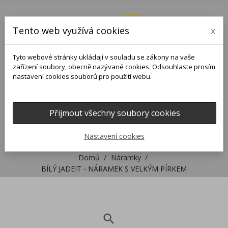
Tento web využívá cookies
x
Tyto webové stránky ukládají v souladu se zákony na vaše
zařízení soubory, obecně nazývané cookies. Odsouhlaste prosím
nastavení cookies souborů pro použití webu.
Přijmout všechny soubory cookies
0
0

Nastavení cookies
Domů
Náramky
BÍLÝ JADEIT - NÁRAMEK S VELKÝM PÍRKEM
search