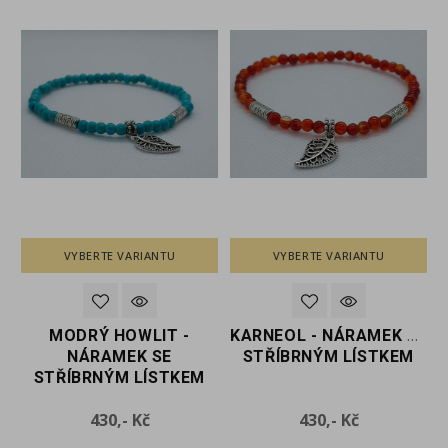
VYBERTE VARIANTU
VYBERTE VARIANTU
MODRÝ HOWLIT -
KARNEOL - NÁRAMEK SE
M
NÁRAMEK SE
STŘÍBRNÝM LÍSTKEM
STŘÍBRNÝM LÍSTKEM
Cena
Cena
430,- Kč
430,- Kč