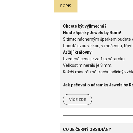
POPIS
Chcete být výjimečná?
Noste šperky Jewels by Romi!
S tímto nádherným šperkem budete v 
Upoutá svou velkou, vznešenou, třpyt
Ať žíjí královny!
Uvedená cena je za 1ks náramku.
Velikost minerálů je 8 mm.
Každý minerál má trochu odlišný vzhle
Jak pečovat o náramky Jewels by R
VÍCE ZDE
CO JE ČERNÝ OBSIDIÁN?