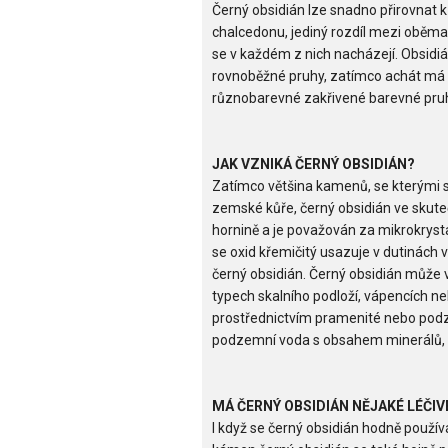
Černý obsidián lze snadno přirovnat 
chalcedonu, jediný rozdíl mezi oběma
se v každém z nich nacházejí. Obsidiá
rovnoběžné pruhy, zatímco achát má
různobarevné zakřivené barevné pruh
JAK VZNIKÁ ČERNÝ OBSIDIÁN?
Zatímco většina kamenů, se kterými 
zemské kůře, černý obsidián ve skut
hornině a je považován za mikrokrys
se oxid křemičitý usazuje v dutinách v
černý obsidián. Černý obsidián může vz
typech skalního podloží, vápencích
prostřednictvím pramenité nebo podz
podzemní voda s obsahem minerálů, m
MÁ ČERNÝ OBSIDIÁN NĚJAKÉ LÉČIV
I když se černý obsidián hodně použív