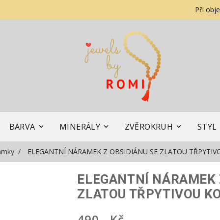
Při obj
BARVA
MINERÁLY
ZVĚROKRUH
STYL
amky
ELEGANTNÍ NÁRAMEK Z OBSIDIÁNU SE ZLATOU TŘPYTI
ELEGANTNÍ NÁRAMEK 
ZLATOU TŘPYTIVOU K
490,- Kč