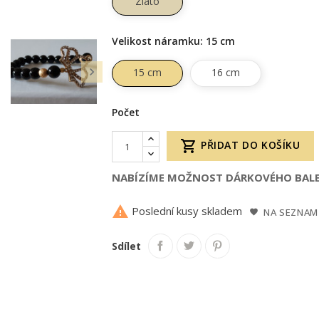
Zlato
Velikost náramku: 15 cm

15 cm
16 cm
Počet

PŘIDAT DO KOŠÍKU
NABÍZÍME MOŽNOST DÁRKOVÉHO BALE

Poslední kusy skladem
NA SEZNAM
Sdílet