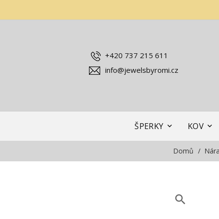
+420 737 215 611
info@jewelsbyromi.cz
ŠPERKY
KOV
Domů
Nár
search