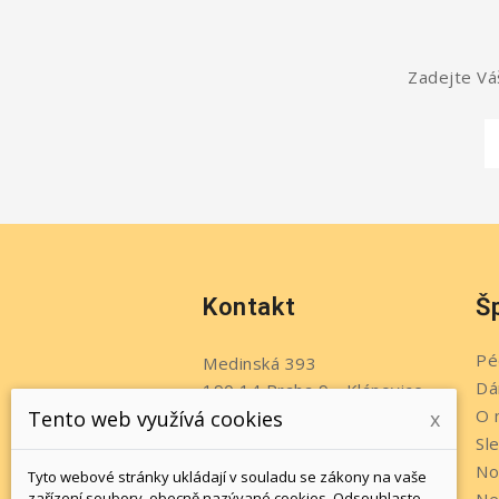
Zadejte Váš
Kontakt
Š
Pé
Medinská 393
Dá
190 14 Praha 9 - Klánovice
O 
Tento web využívá cookies
x
Česko
Sl
Telefon:
+420 737 215 611
No
Tyto webové stránky ukládají v souladu se zákony na vaše
Napište nám:
zařízení soubory, obecně nazývané cookies. Odsouhlaste