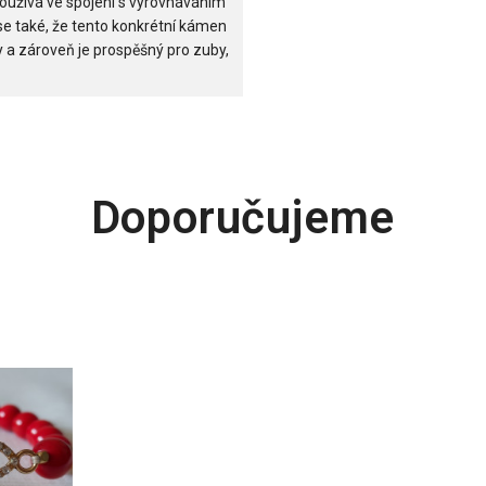
oužívá ve spojení s vyrovnáváním
 se také, že tento konkrétní kámen
y a zároveň je prospěšný pro zuby,
Doporučujeme