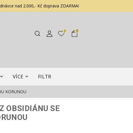
ednávce nad 2.000,- Kč doprava ZDARMA!
0
0
VÍCE
FILTR
VOU KORUNOU
Z OBSIDIÁNU SE
ORUNOU