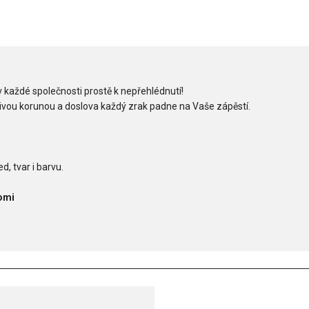
každé společnosti prostě k nepřehlédnutí!
ivou korunou a doslova každý zrak padne na Vaše zápěstí.
d, tvar i barvu.
omi