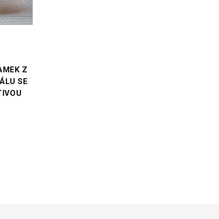
VYBERTE VARIANTU
VYBERTE VARIANTU
ELEGANTNÍ NÁRAMEK Z
ELEGANTNÍ NÁRAMEK Z
ACHÁTU SE ZLATOU
ČERVENÉHO KORÁLU SE
TŘPYTIVOU KORUNOU
ZLATOU TŘPYTIVOU
KORUNOU
Cena
490,- Kč
Cena
490,- Kč