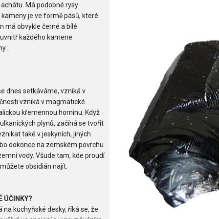
k achátu. Má podobné rysy
 kameny je ve formě pásů, které
n má obvykle černé a bílé
 uvnitř každého kamene
y...
se dnes setkáváme, vzniká v
ečnosti vzniká v magmatické
talickou křemennou horninu. Když
ulkanických plynů, začíná se tvořit
nikat také v jeskyních, jiných
 nebo dokonce na zemském povrchu
emní vody. Všude tam, kde proudí
ůžete obsidián najít.
É ÚČINKY?
á na kuchyňské desky, říká se, že