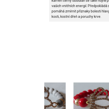
kámen černý obsidián se také hojně p
vašich vnitřních energií. Předpokládá
pomáhá zmírnit příznaky bolesti hlav
kosti, kostní dřeň a poruchy krve.