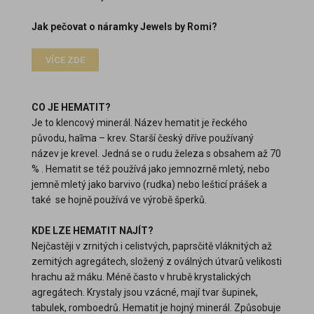
Jak pečovat o náramky Jewels by Romi?
VÍCE ZDE
CO JE HEMATIT?
Je to klencový minerál. Název hematit je řeckého
původu, haĩma – krev. Starší český dříve používaný
název je krevel. Jedná se o rudu železa s obsahem až 70
% . Hematit se též používá jako jemnozrně mletý, nebo
jemně mletý jako barvivo (rudka) nebo lešticí prášek a
také se hojně používá ve výrobě šperků.
KDE LZE HEMATIT NAJÍT?
Nejčastěji v zrnitých i celistvých, paprsčitě vláknitých až
zemitých agregátech, složený z oválných útvarů velikosti
hrachu až máku. Méně často v hrubě krystalických
agregátech. Krystaly jsou vzácné, mají tvar šupinek,
tabulek, romboedrů. Hematit je hojný minerál. Způsobuje