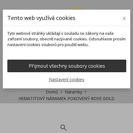
Tento web využívá cookies
x
Tyto webové stránky ukládají v souladu se zákony na vaše
zařízení soubory, obecně nazývané cookies. Odsouhlaste prosím
nastavení cookies souborů pro použití webu.
Přijmout všechny soubory cookies
0
0

Nastavení cookies
Domů
Náramky
HEMATITOVÝ NÁRAMEK POKOVENÝ ROSE GOLD
search