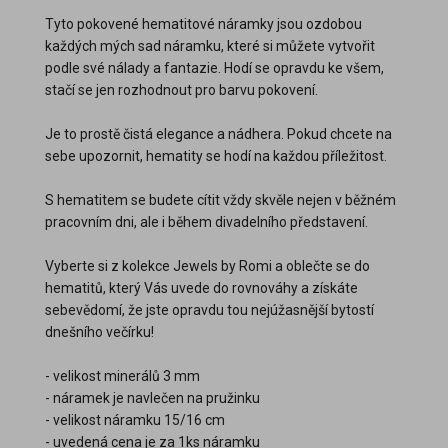
Tyto pokovené hematitové náramky jsou ozdobou
každých mých sad náramku, které si můžete vytvořit
podle své nálady a fantazie. Hodí se opravdu ke všem,
stačí se jen rozhodnout pro barvu pokovení.
Je to prostě čistá elegance a nádhera. Pokud chcete na
sebe upozornit, hematity se hodí na každou příležitost.
S hematitem se budete cítit vždy skvěle nejen v běžném
pracovním dni, ale i během divadelního představení.
Vyberte si z kolekce Jewels by Romi a oblečte se do
hematitů, který Vás uvede do rovnováhy a získáte
sebevědomí, že jste opravdu tou nejúžasnější bytostí
dnešního večírku!
- velikost minerálů 3 mm
- náramek je navlečen na pružinku
- velikost náramku 15/16 cm
- uvedená cena je za 1ks náramku