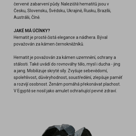
červené zabarvení půdy. Naleziště hematitů jsou v
Česku, Slovensku, Švédsku, Ukrajině, Rusku, Brazílii,
Austrálii, Číně.
JAKÉ MÁ ÚČÍNKY?
Hematit je prostě čistá elegance a nádhera. Býval
považován za kámen černokněžníků.
Hematit je považován za kámen uzemnění, ochrany a
stálosti. Také uvádí do rovnováhy tělo, mysl i ducha - jing
a jang. Mobilizuje skryté síly. Zvyšuje sebevědomí,
spolehlivost, důvěryhodnost, soustředění, zlepšuje paměť
a rozvíjí osobnost. Ženám pomáhá překonávat plachost.
V Egyptě se nosil jako amulet ochraňující pevné zdraví.