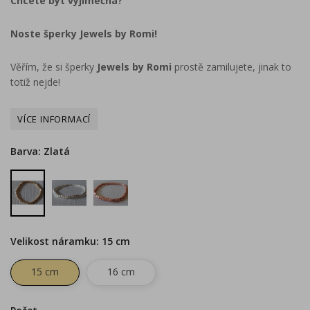
Chcete být výjimečná?
Noste šperky Jewels by Romi!
Věřím, že si šperky
Jewels by Romi
prostě zamilujete, jinak to
totiž nejde!
Barva: Zlatá
Stříbrná
Rose
Zlatá
Gold
Velikost náramku: 15 cm
15 cm
16 cm