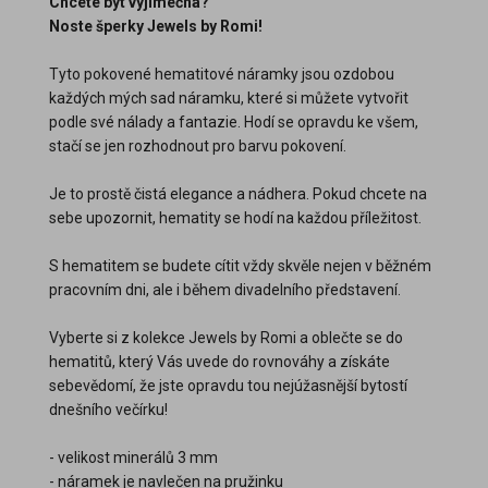
Chcete být vyjímečná?
Noste šperky Jewels by Romi!
Tyto pokovené hematitové náramky jsou ozdobou
každých mých sad náramku, které si můžete vytvořit
podle své nálady a fantazie. Hodí se opravdu ke všem,
stačí se jen rozhodnout pro barvu pokovení.
Je to prostě čistá elegance a nádhera. Pokud chcete na
sebe upozornit, hematity se hodí na každou příležitost.
S hematitem se budete cítit vždy skvěle nejen v běžném
pracovním dni, ale i během divadelního představení.
Vyberte si z kolekce Jewels by Romi a oblečte se do
hematitů, který Vás uvede do rovnováhy a získáte
sebevědomí, že jste opravdu tou nejúžasnější bytostí
dnešního večírku!
- velikost minerálů 3 mm
- náramek je navlečen na pružinku