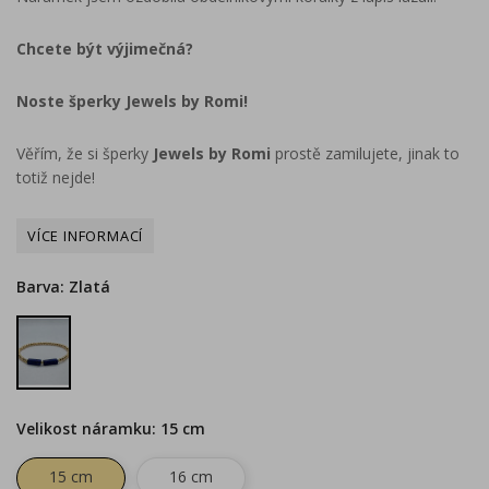
Chcete být výjimečná?
Noste šperky Jewels by Romi!
Věřím, že si šperky
Jewels by Romi
prostě zamilujete, jinak to
totiž nejde!
Barva: Zlatá
Zlatá
Velikost náramku: 15 cm
15 cm
16 cm