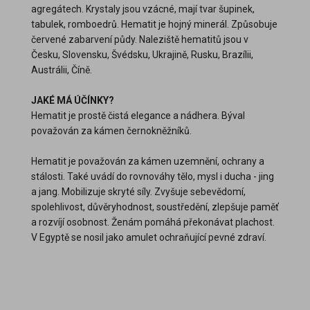
agregátech. Krystaly jsou vzácné, mají tvar šupinek,
tabulek, romboedrů. Hematit je hojný minerál. Způsobuje
červené zabarvení půdy. Naleziště hematitů jsou v
Česku, Slovensku, Švédsku, Ukrajině, Rusku, Brazílii,
Austrálii, Číně.
JAKÉ MÁ ÚČÍNKY?
Hematit je prostě čistá elegance a nádhera. Býval
považován za kámen černokněžníků.
Hematit je považován za kámen uzemnění, ochrany a
stálosti. Také uvádí do rovnováhy tělo, mysl i ducha - jing
a jang. Mobilizuje skryté síly. Zvyšuje sebevědomí,
spolehlivost, důvěryhodnost, soustředění, zlepšuje paměť
a rozvíjí osobnost. Ženám pomáhá překonávat plachost.
V Egyptě se nosil jako amulet ochraňující pevné zdraví.