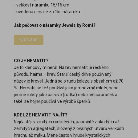
- velikost náramku 15/16 cm
- uvedená cena je za 1ks náramku
Jak pečovat o náramky Jewels by Romi?
VÍCE ZDE
CO JE HEMATIT?
Je to klencový minerál. Název hematit je řeckého
původu, haĩma – krev. Starší český dříve používaný
název je krevel. Jedná se o rudu železa s obsahem až 70
% . Hematit se též používá jako jemnozrně mletý, nebo
jemně mletý jako barvivo (rudka) nebo lešticí prášek a
také se hojně používá ve výrobě šperků.
KDE LZE HEMATIT NAJÍT?
Nejčastěji v zrnitých i celistvých, paprsčitě vláknitých až
zemitých agregátech, složený z oválných útvarů velikosti
hrachu až máku. Méně často v hrubě krystalických