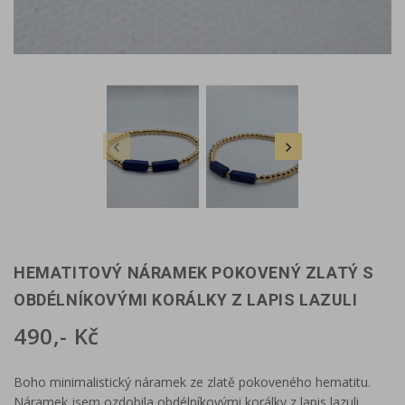


HEMATITOVÝ NÁRAMEK POKOVENÝ ZLATÝ S
OBDÉLNÍKOVÝMI KORÁLKY Z LAPIS LAZULI
490,- Kč
Boho minimalistický náramek ze zlatě pokoveného hematitu.
Náramek jsem ozdobila obdélníkovými korálky z lapis lazuli.