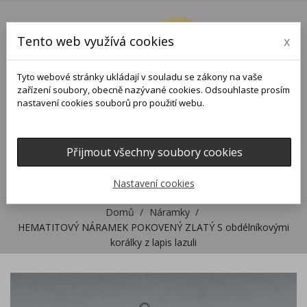
Tento web využívá cookies
x
Tyto webové stránky ukládají v souladu se zákony na vaše
zařízení soubory, obecně nazývané cookies. Odsouhlaste prosím
nastavení cookies souborů pro použití webu.
Přijmout všechny soubory cookies
0
0

Nastavení cookies
Domů
Náramky
HEMATITOVÝ NÁRAMEK POKOVENÝ ZLATÝ S obdélníkovými
korálky z lapis lazuli