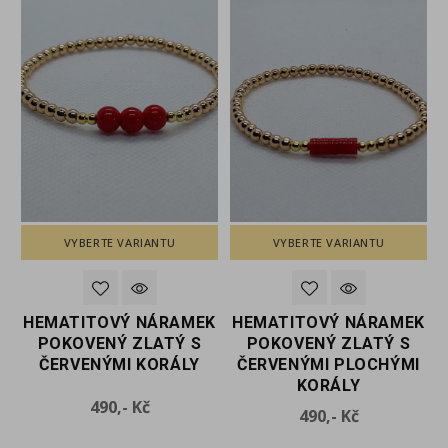
VYBERTE VARIANTU
VYBERTE VARIANTU
K
HEMATITOVÝ NÁRAMEK
HEMATITOVÝ NÁRAMEK
POKOVENÝ ZLATÝ S
POKOVENÝ ZLATÝ S
ČERVENÝMI KORÁLY
ČERVENÝMI PLOCHÝMI
KORÁLY
Cena
490,- Kč
Cena
490,- Kč