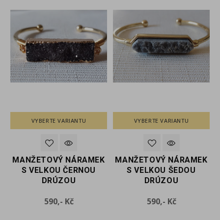
VYBERTE VARIANTU
VYBERTE VARIANTU
K
MANŽETOVÝ NÁRAMEK
MANŽETOVÝ NÁRAMEK
S VELKOU ČERNOU
S VELKOU ŠEDOU
DRÚZOU
DRÚZOU
Cena
Cena
590,- Kč
590,- Kč