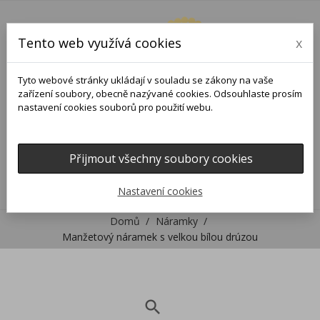
Tento web využívá cookies
x
Tyto webové stránky ukládají v souladu se zákony na vaše
zařízení soubory, obecně nazývané cookies. Odsouhlaste prosím
nastavení cookies souborů pro použití webu.
Přijmout všechny soubory cookies
0
0

Nastavení cookies
Domů
Náramky
Manžetový náramek s velkou bílou drúzou
search