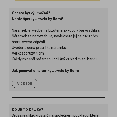
Chcete být výjimečná?
Noste šperky Jewels by Romi!
Náramek je vyroben z bižuterního kovu v barvě stříbra.
Náramek se neroztahuje, navléknete jej na ruku přes
hranu svého zápěstí.
Uvedená cena je za 1ks náramku.
Velikost drúzy 4 cm.
Každý minerál má trochu odlišný vzhled, tvar i barvu.
Jak pečovat o náramky Jewels by Romi
VÍCE ZDE
CO JE TO DRÚZA?
Drúza je shluk krystalů na společném podkladu, které