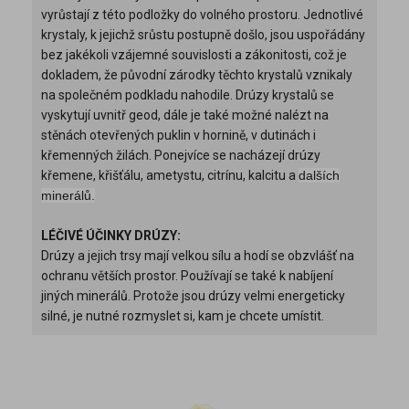
vyrůstají z této podložky do volného prostoru. Jednotlivé
krystaly, k jejichž srůstu postupně došlo, jsou uspořádány
bez jakékoli vzájemné souvislosti a zákonitosti, což je
dokladem, že původní zárodky těchto krystalů vznikaly
na společném podkladu nahodile. Drúzy krystalů se
vyskytují uvnitř geod, dále je také možné nalézt na
stěnách otevřených puklin v hornině, v dutinách i
křemenných žilách. Ponejvíce se nacházejí drúzy
křemene, křišťálu, ametystu, citrínu, kalcitu a
dalších
minerálů.
LÉČIVÉ ÚČINKY DRÚZY:
Drúzy a jejich trsy mají velkou sílu a hodí se obzvlášť na
ochranu větších prostor. Používají se také k nabíjení
jiných minerálů. Protože jsou drúzy velmi energeticky
silné, je nutné rozmyslet si, kam je chcete umístit.