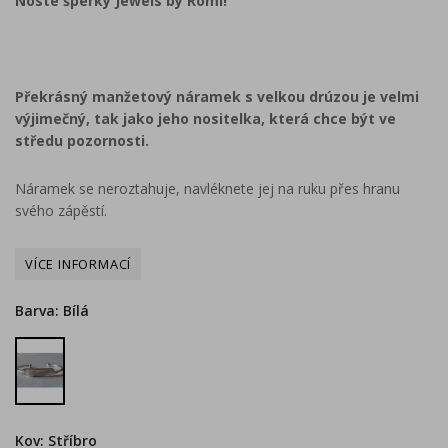
Noste šperky Jewels by Romi!
Překrásný manžetový náramek s velkou drúzou je velmi
výjimečný, tak jako jeho nositelka, která chce být ve
středu pozornosti.
Náramek se neroztahuje, navléknete jej na ruku přes hranu
svého zápěstí.
Barva: Bílá
Bílá
Kov: Stříbro