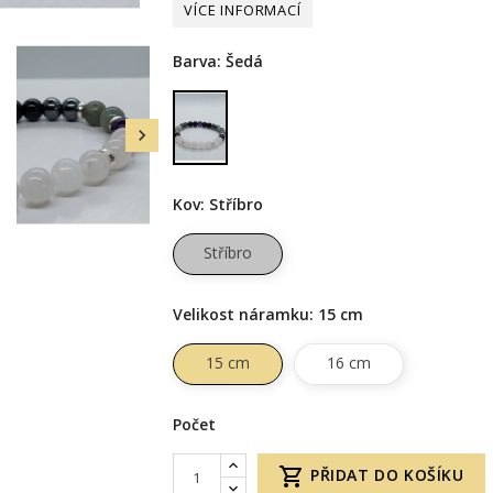
Barva: Šedá
Šedá

Kov: Stříbro
Stříbro
Velikost náramku: 15 cm
15 cm
16 cm
Počet

PŘIDAT DO KOŠÍKU