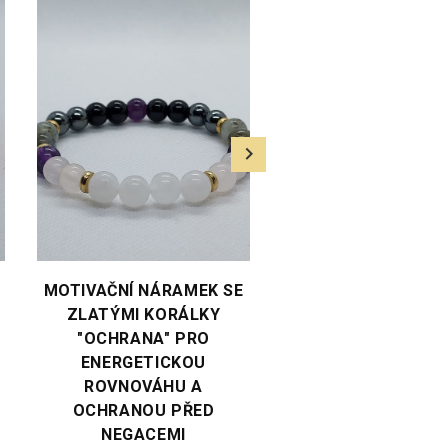
VYBERTE VARIANTU
VYBERTE VARIANTU
MOTIVAČNÍ NÁRAMEK SE
MOTIVAČNÍ NÁRAM
ZLATÝMI KORÁLKY
ZLATÝMI KORÁL
"OCHRANA" PRO
"HOJNOST" PRO ZD
ENERGETICKOU
LÁSKU, ŠTĚSTÍ, PO
ROVNOVÁHU A
PENÍZE
OCHRANOU PŘED
Cen
490,- Kč
NEGACEMI