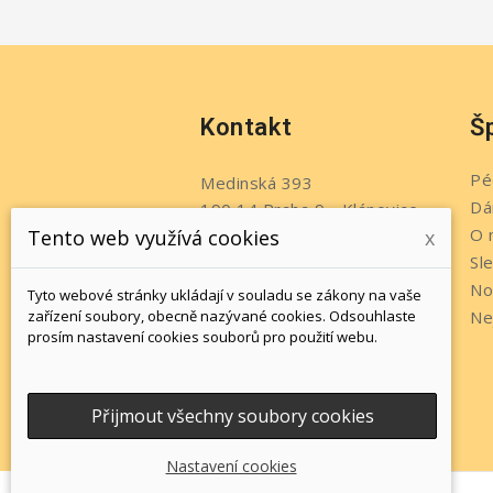
Kontakt
Š
Pé
Medinská 393
Dá
190 14 Praha 9 - Klánovice
O 
Tento web využívá cookies
x
Česko
Sl
Telefon:
+420 737 215 611
No
Tyto webové stránky ukládají v souladu se zákony na vaše
Napište nám:
zařízení soubory, obecně nazývané cookies. Odsouhlaste
Ne
prosím nastavení cookies souborů pro použití webu.
info@jewelsbyromi.cz
Přijmout všechny soubory cookies
Nastavení cookies