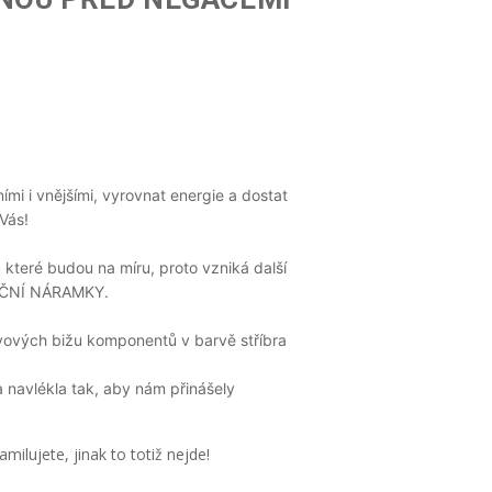
mi i vnějšími, vyrovnat energie a dostat
Vás!
 které budou na míru, proto vzniká další
AČNÍ NÁRAMKY.
vových bižu komponentů v barvě stříbra
a navlékla tak, aby nám přinášely
milujete, jinak to totiž nejde!