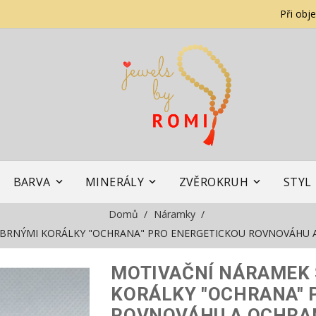
Při obj
BARVA
MINERÁLY
ZVĚROKRUH
STYL
Domů
Náramky
ÍBRNÝMI KORÁLKY "OCHRANA" PRO ENERGETICKOU ROVNOVÁHU
MOTIVAČNÍ NÁRAMEK 
KORÁLKY "OCHRANA" 
ROVNOVÁHU A OCHRA