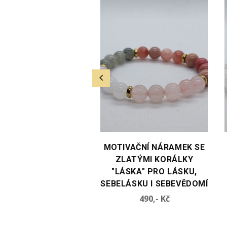
TE VARIANTU
VYBERTE VARIANTU
VAČNÍ NÁRAMEK SE
MOTIVAČNÍ NÁRAMEK SE
ÍBRNÝMI KORÁLKY
ZLATÝMI KORÁLKY
ÁSKA" PRO LÁSKU,
"LÁSKA" PRO LÁSKU,
LÁSKU I SEBEVĚDOMÍ
SEBELÁSKU I SEBEVĚDOMÍ
Cena
Cena
490,- Kč
490,- Kč