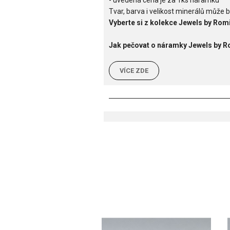
- uvedená cena je za 1ks náramku
Tvar, barva i velikost minerálů může b
Vyberte si z kolekce Jewels by Romi
Jak pečovat o náramky Jewels by 
VÍCE ZDE