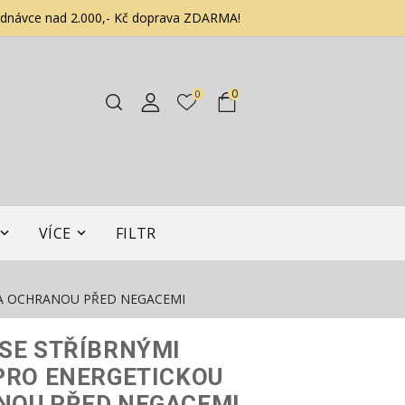
ednávce nad 2.000,- Kč doprava ZDARMA!
0
0
VÍCE
FILTR
 A OCHRANOU PŘED NEGACEMI
SE STŘÍBRNÝMI
PRO ENERGETICKOU
NOU PŘED NEGACEMI