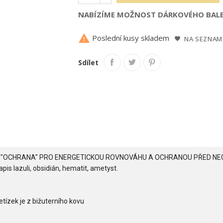
NABÍZÍME MOŽNOST DÁRKOVÉHO BALE

Poslední kusy skladem
NA SEZNAM
Sdílet
 "OCHRANA" PRO ENERGETICKOU ROVNOVÁHU A OCHRANOU PŘED NE
lapis lazuli, obsidián, hematit, ametyst.
etízek je z bižuterního kovu