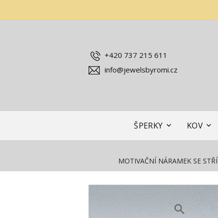
+420 737 215 611
info@jewelsbyromi.cz
ŠPERKY
KOV
MOTIVAČNÍ NÁRAMEK SE STŘ
search