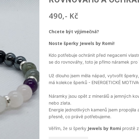
490,- Kč
Chcete být výjimečná?
Noste šperky Jewels by Romi!
Kdo potřebuje ochránit před negacemi vlastní
se do rovnováhy, toto je přímo náramek pro 
Už dlouho jsem měla nápad, vytvořit šperky,
má kolekce šperků - ENERGETICKÉ MOTIV
Náramky jsou opět z minerálů a jemných ko
nebo zlata.
Energie jednotlivých kamenů jsem propojila 
přesně, co právě potřebujeme.
Věřím, že si šperky
Jewels by Romi
prostě za