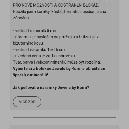
PRO NOVÉ MOŽNOSTI A ODSTRANĚNÍ BLOKÁD.
Použila jsem korálky: křišťál, hematit, obsidián, achát,
záhněda.
- velikost minerálů 8 mm
- náramek je navlečen na pružinku a řetízek je z
bižuterního kovu
- velikost náramku 15/16 cm
- uvedená cena je za 1ks náramku
Tvar, barva i velikost minerálů může být rozdílná.
Vyberte si z kolekce Jewels by Romi a oblečte se
šperků z minerálů!
Jak pečovat o náramky Jewels by Romi?
VÍCE ZDE