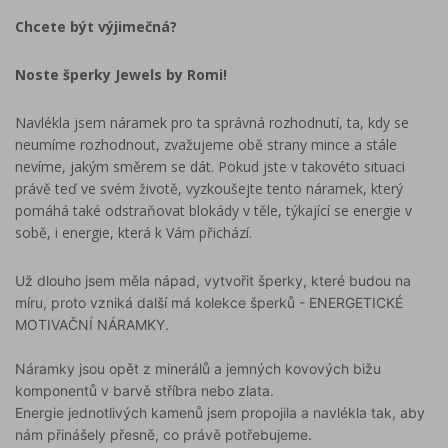
Chcete být výjimečná?
Noste šperky Jewels by Romi!
Navlékla jsem náramek pro ta správná rozhodnutí, ta, kdy se
neumíme rozhodnout, zvažujeme obě strany mince a stále
nevíme, jakým směrem se dát. Pokud jste v takovéto situaci
právě teď ve svém životě, vyzkoušejte tento náramek, který
pomáhá také odstraňovat blokády v těle, týkající se energie v
sobě, i energie, která k Vám přichází.
Už dlouho jsem měla nápad, vytvořit šperky, které budou na
míru, proto vzniká další má kolekce šperků - ENERGETICKÉ
MOTIVAČNÍ NÁRAMKY.
Náramky jsou opět z minerálů a jemných kovových bižu
komponentů v barvě stříbra nebo zlata.
Energie jednotlivých kamenů jsem propojila a navlékla tak, aby
nám přinášely přesně, co právě potřebujeme.