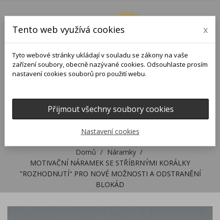
Tento web využívá cookies
x
Tyto webové stránky ukládají v souladu se zákony na vaše
zařízení soubory, obecně nazývané cookies. Odsouhlaste prosím
nastavení cookies souborů pro použití webu.
Přijmout všechny soubory cookies
0
0

Nastavení cookies
Domů
Náramky
MOTIVAČNÍ NÁRAMEK SE STŘÍBRNÝMI KORÁLKY
"ROZHODNUTÍ" PRO NOVÉ MOŽNOSTI A ODSTRANĚNÍ
BLOKÁD