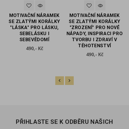
MOTIVAČNÍ NÁRAMEK
MOTIVAČNÍ NÁRAMEK
SE ZLATÝMI KORÁLKY
SE ZLATÝMI KORÁLKY
O
"LÁSKA" PRO LÁSKU,
"ZROZENÍ" PRO NOVÉ
SEBELÁSKU I
NÁPADY, INSPIRACI PRO
SEBEVĚDOMÍ
TVORBU I ZDRAVÍ V
TĚHOTENSTVÍ
Cena
490,- Kč
Cena
490,- Kč
PŘIHLASTE SE K ODBĚRU NAŠICH