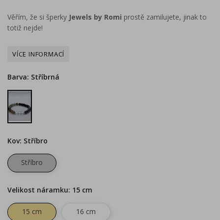
Věřím, že si šperky
Jewels by Romi
prostě zamilujete, jinak to
totiž nejde!
Barva: Stříbrná
Stříbrná
Kov: Stříbro
Stříbro
Velikost náramku: 15 cm
15 cm
16 cm