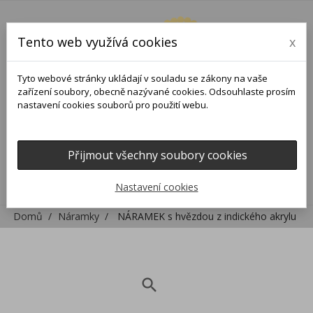
Tento web využívá cookies
x
Tyto webové stránky ukládají v souladu se zákony na vaše
zařízení soubory, obecně nazývané cookies. Odsouhlaste prosím
nastavení cookies souborů pro použití webu.
Přijmout všechny soubory cookies
0
0

Nastavení cookies
Domů
Náramky
NÁRAMEK s hvězdou z indického akrylu
search