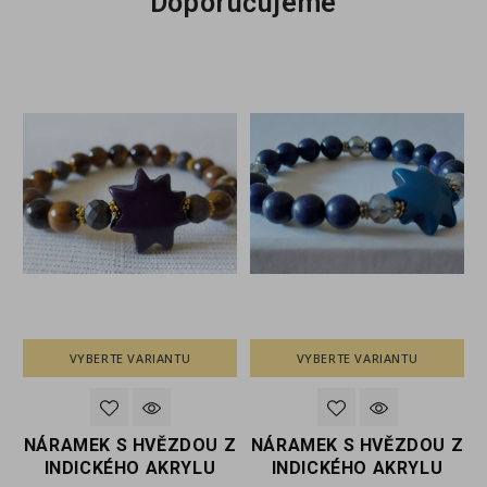
Doporučujeme
VYBERTE VARIANTU
VYBERTE VARIANTU
Z
NÁRAMEK S HVĚZDOU Z
NÁRAMEK S HVĚZDOU Z
INDICKÉHO AKRYLU
INDICKÉHO AKRYLU