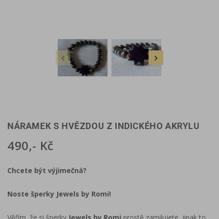


NÁRAMEK S HVĚZDOU Z INDICKÉHO AKRYLU
490,- Kč
Chcete být výjimečná?
Noste šperky Jewels by Romi!
Věřím, že si šperky
Jewels by Romi
prostě zamilujete, jinak to