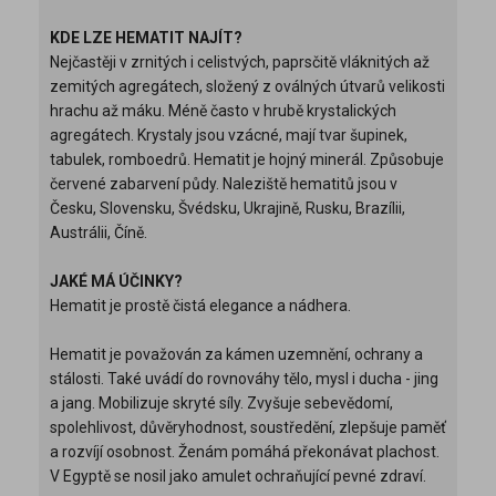
KDE LZE HEMATIT NAJÍT?
Nejčastěji v zrnitých i celistvých, paprsčitě vláknitých až
zemitých agregátech, složený z oválných útvarů velikosti
hrachu až máku. Méně často v hrubě krystalických
agregátech. Krystaly jsou vzácné, mají tvar šupinek,
tabulek, romboedrů. Hematit je hojný minerál. Způsobuje
červené zabarvení půdy. Naleziště hematitů jsou v
Česku, Slovensku, Švédsku, Ukrajině, Rusku, Brazílii,
Austrálii, Číně.
JAKÉ MÁ ÚČINKY?
Hematit je prostě čistá elegance a nádhera.
Hematit je považován za kámen uzemnění, ochrany a
stálosti. Také uvádí do rovnováhy tělo, mysl i ducha - jing
a jang. Mobilizuje skryté síly. Zvyšuje sebevědomí,
spolehlivost, důvěryhodnost, soustředění, zlepšuje paměť
a rozvíjí osobnost. Ženám pomáhá překonávat plachost.
V Egyptě se nosil jako amulet ochraňující pevné zdraví.