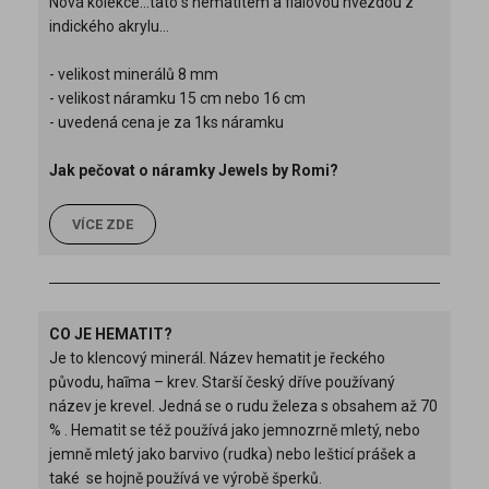
Nová kolekce...tato s hematitem a fialovou hvězdou z
indického akrylu...
- velikost minerálů 8 mm
- velikost náramku 15 cm nebo 16 cm
- uvedená cena je za 1ks náramku
Jak pečovat o náramky Jewels by Romi?
VÍCE ZDE
CO JE HEMATIT?
Je to klencový minerál. Název hematit je řeckého
původu, haĩma – krev. Starší český dříve používaný
název je krevel. Jedná se o rudu železa s obsahem až 70
% . Hematit se též používá jako jemnozrně mletý, nebo
jemně mletý jako barvivo (rudka) nebo lešticí prášek a
také se hojně používá ve výrobě šperků.