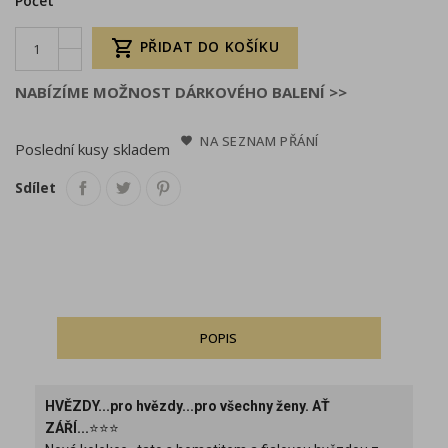
Počet

PŘIDAT DO KOŠÍKU
NABÍZÍME MOŽNOST DÁRKOVÉHO BALENÍ >>
NA SEZNAM PŘÁNÍ
Poslední kusy skladem
Sdílet
POPIS
HVĚZDY...pro hvězdy...pro všechny ženy. AŤ
ZÁŘÍ...
⭐⭐⭐