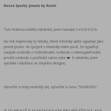
Noste šperky Jewels by Romi!
Tuto krásnou kolekci náramků jsem nazvala S.V.O.B.O.D.A.
Asi mě inspirovaly ty řetízky, které mnohdy spíše vypadají jako
pevné pouto. Ve spojení s minerály mám pocit, že vyjadřují
naopak svobodu v rozhodování, svobodu v sebevyjadřování,
prostě svobodu v prožívání sama sebe ❤️. K náramku jsem
vyrobila i náušnice ve stejném designu.
Vytvořte si tedy neotřelý set, vytvořte si svou "SVOBODU".
JE TO PROSTĚ ELEGANTNÍ KOUSEK PRO PŘÍLEŽITOST, KDY