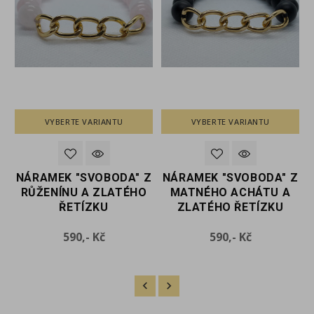
VYBERTE VARIANTU
VYBERTE VARIANTU
Z
NÁRAMEK "SVOBODA" Z
NÁRAMEK "SVOBODA" Z
O
RŮŽENÍNU A ZLATÉHO
MATNÉHO ACHÁTU A
ŘETÍZKU
ZLATÉHO ŘETÍZKU
Cena
Cena
590,- Kč
590,- Kč