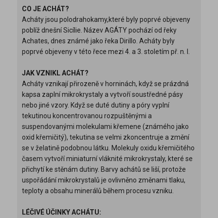
CO JE ACHÁT?
Acháty jsou polodrahokamy,které byly poprvé objeveny
poblíž dnešní Sicílie. Název AGÁTY pochází od řeky
Achates, dnes známé jako řeka Dirillo. Acháty byly
poprvé objeveny v této řece mezi 4. a 3. stoletím př. n. l.
JAK VZNIKL ACHÁT?
Acháty vznikají přirozeně v horninách, když se prázdná
kapsa zaplní mikrokrystaly a vytvoří soustředné pásy
nebo jiné vzory. Když se duté dutiny a póry vyplní
tekutinou koncentrovanou rozpuštěnými a
suspendovanými molekulami křemene (známého jako
oxid křemičitý), tekutina se velmi zkoncentruje a změní
se v želatině podobnou látku. Molekuly oxidu křemičitého
časem vytvoří miniaturní vláknité mikrokrystaly, které se
přichytí ke stěnám dutiny. Barvy achátů se liší, protože
uspořádání mikrokrystalů je ovlivněno změnami tlaku,
teploty a obsahu minerálů během procesu vzniku.
LÉČIVÉ ÚČINKY ACHÁTU: