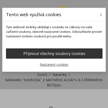
Tento web využívá cookies
x
Tyto webové stránky ukládají v souladu se zákony na vaše
zařízení soubory, obecně nazývané cookies. Odsouhlaste prosím
nastavení cookies souborů pro použití webu.
Přijmout všechny soubory cookies
0
0

Nastavení cookies
Domů
Náramky
NÁRAMEK "SVOBODA" Z MATNÉHO ACHÁTU A STŘÍBRNÉHO
ŘETÍZKU