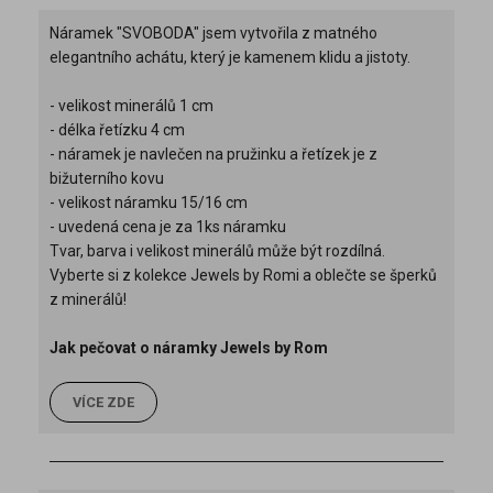
Náramek "SVOBODA" jsem vytvořila z matného
elegantního achátu, který je kamenem klidu a jistoty.
- velikost minerálů 1 cm
- délka řetízku 4 cm
- náramek je navlečen na pružinku a řetízek je z
bižuterního kovu
- velikost náramku 15/16 cm
- uvedená cena je za 1ks náramku
Tvar, barva i velikost minerálů může být rozdílná.
Vyberte si z kolekce Jewels by Romi a oblečte se šperků
z minerálů!
Jak pečovat o náramky Jewels by Rom
VÍCE ZDE