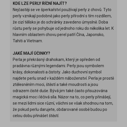
KDE LZE PERLY ŘÍČNÍ NAJÍT?
Nejčastěji se ve šperkařství používají perly z chovů. Tyto
perly vznikají podobně jako perly přírodní s tím rozdílem,
že cizí tělísko je do schránky zavedeno úmyslně. Doba
růstu perly se pohybuje od jednoho roku do několika let. K
hlavním oblastem chovu perel patří Čína, Japonsko,
Tahiti a Vietnam.
JAKÉ MAJÍ ÚČINKY?
Perla je překrásný drahokam, který je opředen od
pradávna různými legendami. Perly jsou symbolem
krásy, dokonalosti a čistoty. Jako duchovní symbol
najdete perlu snad v každém náboženství. Perla je prostě
ztělesněním moci, štěstí a také moudrosti a jsou
odrazem čisté duše. Bývá jim také často přisuzována
magická moc i léčivá síla. Názor na to, co perly přinášejí,
se mezi lidmi sice různí, všichni se však shodnou na tom,
že pokud perlu darujete, obdarované osobě budou po
celou dobu přinášet štěstí.