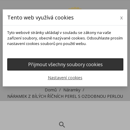
Tento web využívá cookies
x
Tyto webové stránky ukládají v souladu se zákony na vaše
zařízení soubory, obecně nazývané cookies. Odsouhlaste prosím
nastavení cookies souborů pro použití webu.
Přijmout všechny soubory cookies
0
0

Nastavení cookies
Domů
Náramky
NÁRAMEK Z BÍLÝCH ŘÍČNÍCH PEREL S OZDOBNOU PERLOU
search