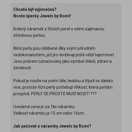
Chcete být výjimečná?
Noste šperky Jewels by Romi!
Krásný náramek z říčních perel s velmi zajímavou
středovou perlou.
Říční perly jsou oblíbené díky svým přírodním
nedokonalostem, jež jim dodávají ještě větší tajemnost.
Jsou právem označovány jako symbol štěstí, zdraví a
ženskosti.
Pokud je nosíte na svém těle, lesklou a třpytí se daleko
více, protože říční perly potřebují vlhkost, která perlám
prospívá. PERLY SE PROSTĚ MUSÍ NOSIT! ???
Uvedená cena je za 1ks náramku.
Velikost náramku je 15 cm nebo 16cm.
Jak pečovat o náramky Jewels by Romi?