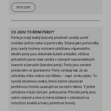
VÍCE ZDE
CO JSOU TO ŘÍČNÍ PERLY?
Perla je malý lesklý kulovitý předmět vzniklý uvnitř
mořské ústřice nebo-li perlorodky. Stejně jako perlorodky
jsou i perly tvořeny vrstvami uhličitanu vápenatého.
Ideální perly jsou dokonale kulaté a hladké, většina
přírodních perel však vzniká v různých nepravidelných
tvarech a barvách (barokní perly). Perly jsou ceněné
především ve šperkařství. Perly vznikají tak, že do
schránky mlže vnikne cizí tělísko – např. zrnko písku. To
vyvolá obrannou reakci, která začne vylučovat
perleťovou hmotu usazující se na cizím tělese. V jedné
schránce může růst jen jedna perla. Přírodní perly jsou
velmi vzácné a více či méně žádané v závislosti na
množství, kvalitě a tvaru perleťové hmoty.