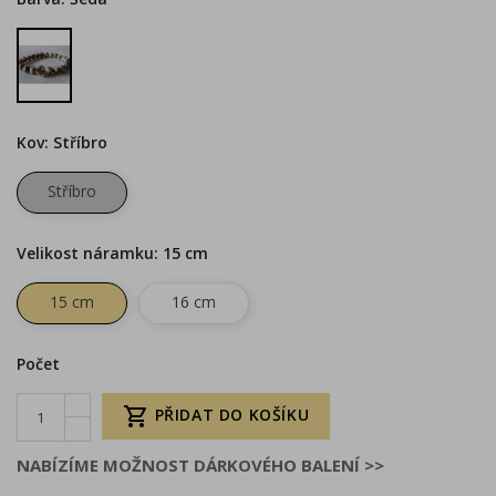
Šedá
Kov: Stříbro
Stříbro
Velikost náramku: 15 cm
15 cm
16 cm
Počet

PŘIDAT DO KOŠÍKU
NABÍZÍME MOŽNOST DÁRKOVÉHO BALENÍ >>