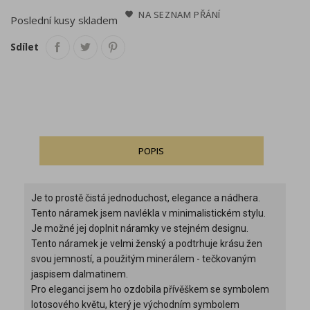
NA SEZNAM PŘÁNÍ
Poslední kusy skladem
Sdílet
POPIS
Je to prostě čistá jednoduchost, elegance a nádhera.
Tento náramek jsem navlékla v minimalistickém stylu.
Je možné jej doplnit náramky ve stejném designu.
Tento náramek je velmi ženský a podtrhuje krásu žen
svou jemností, a použitým minerálem - tečkovaným
jaspisem dalmatinem.
Pro eleganci jsem ho ozdobila přívěškem se symbolem
lotosového květu, který je východním symbolem