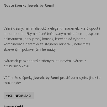
Noste šperky Jewels by Romi!
Velmi krásný, minimalistický a elegantní náramek, který upoutá
pozornost použitým krásně tečkovaným minerálem - jaspisem
dalmatinem. Je to jemný kousek, který se dá výborně
kombinovat s náramky ze stejného minerálu, nebo zlatě
zbarvenými pokovenými hematity.
Náramek je ozdobený stříbrným lotusovým květem z
bižuterního kovu.
Věřím, že si šperky
Jewels by Romi
prostě zamilujete, jinak to
totiž nejde!
Barva: Šedá