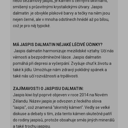
nebo sezamový jaspis, je kámen s černými skvrnami,
smíšený s průsvitnými krystalickými útvary. Jaspis
dalmatin je obvykle pískové barvy a tečky na něm jsou
nejen černé, ale v mnoha odstínech hnědé až po bílou,
což je pro něj typické.
MÁ JASPIS DALMATIN NĚJAKÉ LÉČIVÉ ÚČINKY?
Jaspis dalmatin harmonizuje mezilidské vztahy. Učí nás
věrnosti a bezpodmínečné lásce. Jaspis dalmatin
pomáhá při depresi a vyčerpání. Zvyšuje chuť k životu a
také k jídlu. Umožňuje nám zdravý poklidný spánek a
také nás učí rozvážnosti a trpělivosti.
ZAJÍMAVOSTI O JASPISU DALMATIN:
Jaspis kiwi byl poprvé objeven v roce 2014 na Novém
Zélandu. Název jaspis je odvozen z řeckého slova
"íaspis", což znamená "skvrnitý kámen". Vedly se velké
diskuse a debaty s tím, zda tento kámen skutečně patří
do rodiny jaspisů, protože obsahuje směs jiných minerálů
a také trochu jaspisu.