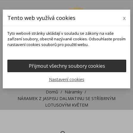
Tento web využívá cookies
x
Tyto webové stránky ukládají v souladu se zákony na vaše
zařízení soubory, obecně nazývané cookies. Odsouhlaste prosím
nastavení cookies souborů pro použití webu.
Přijmout všechny soubory cookies
0
0

Nastavení cookies
Domů
Náramky
NÁRAMEK Z JASPISU DALMATINU SE STŘÍBRNÝM
LOTUSOVÝM KVĚTEM