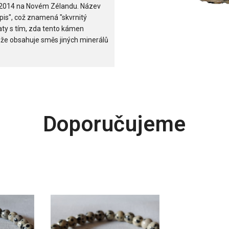
ce 2014 na Novém Zélandu. Název
spis", což znamená "skvrnitý
aty s tím, zda tento kámen
tože obsahuje směs jiných minerálů
Doporučujeme