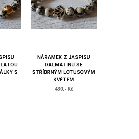
VYBERTE VARIANTU
VYBERTE VARIANTU
NÁRAMEK Z JASPISU
NÁRAMEK Z JASPISU
DALMATINU SE
DALMATINU SE ZLATÝM
STŘÍBRNÝM LOTUSOVÝM
KLÍČKEM
KVĚTEM
Cena
430,- Kč
Cena
430,- Kč