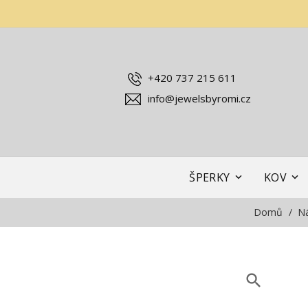
+420 737 215 611
info@jewelsbyromi.cz
ŠPERKY
KOV
Domů
N
search