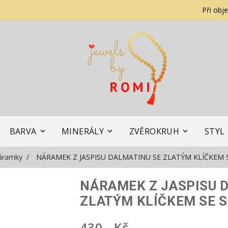
Při obj
BARVA
MINERÁLY
ZVĚROKRUH
STYL
áramky
NÁRAMEK Z JASPISU DALMATINU SE ZLATÝM KLÍČKEM 
NÁRAMEK Z JASPISU 
ZLATÝM KLÍČKEM SE 
430,- Kč