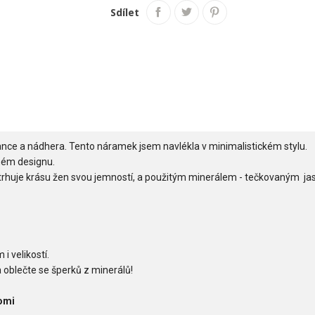
Sdílet
gance a nádhera. Tento náramek jsem navlékla v minimalistickém stylu.
ném designu.
trhuje krásu žen svou jemností, a použitým minerálem - tečkovaným j
i velikostí.
 oblečte se šperků z minerálů!
omi