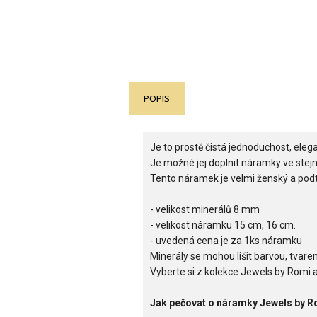
POPIS
Je to prostě čistá jednoduchost, ele
Je možné jej doplnit náramky ve stej
Tento náramek je velmi ženský a pod
- velikost minerálů 8 mm
- velikost náramku 15 cm, 16 cm.
- uvedená cena je za 1ks náramku
Minerály se mohou lišit barvou, tvarem 
Vyberte si z kolekce Jewels by Romi a
Jak pečovat o náramky Jewels by R