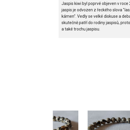
Jaspis kiwi byl poprvé objeven v ro
jaspis je odvozen z řeckého slova "ía
kámen". Vedly se velké diskuse a deb
skutečně patří do rodiny jaspisů, pro
a také trochu jaspisu.