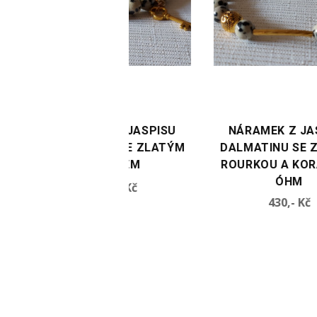
TE VARIANTU
VYBERTE VARIANTU
RAMEK Z JASPISU
NÁRAMEK Z JASPISU
MATINU SE ZLATÝM
DALMATINU SE ZLATOU
KLÍČKEM
ROURKOU A KORÁLKY S
ÓHM
Cena
430,- Kč
Cena
430,- Kč