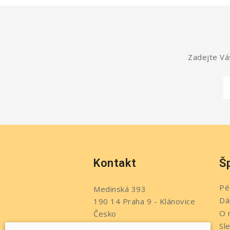
Zadejte Váš
Kontakt
Š
Pé
Medinská 393
Dá
190 14 Praha 9 - Klánovice
O 
Česko
Sl