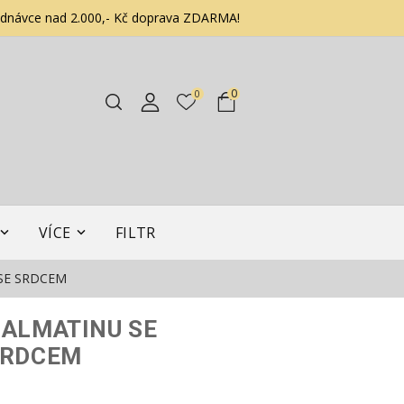
ednávce nad 2.000,- Kč doprava ZDARMA!
0
0
VÍCE
FILTR
SE SRDCEM
DALMATINU SE
SRDCEM