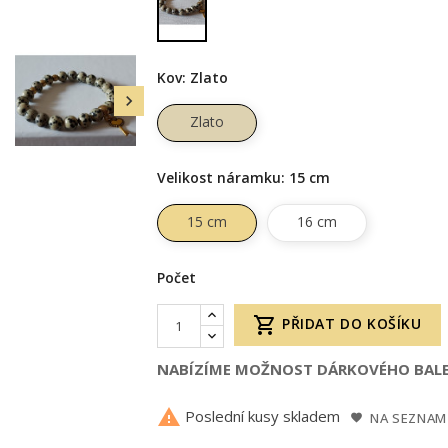
Kov: Zlato

Zlato
Velikost náramku: 15 cm
15 cm
16 cm
Počet

PŘIDAT DO KOŠÍKU
NABÍZÍME MOŽNOST DÁRKOVÉHO BALE

Poslední kusy skladem
NA SEZNAM