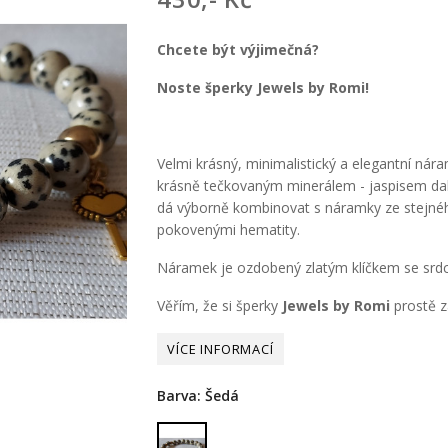
Chcete být výjimečná?
Noste šperky Jewels by Romi!
Velmi krásný, minimalistický a elegantní ná
krásně tečkovaným minerálem - jaspisem dal
dá výborně kombinovat s náramky ze stejnéh
pokovenými hematity.
Náramek je ozdobený zlatým klíčkem se srd
Věřím, že si šperky
Jewels by Romi
prostě za
Barva: Šedá
Šedá