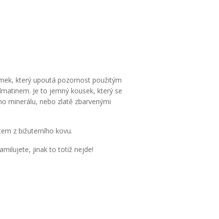
ramek, který upoutá pozornost použitým
matinem. Je to jemný kousek, který se
o minerálu, nebo zlatě zbarvenými
cem z bižuterního kovu.
milujete, jinak to totiž nejde!