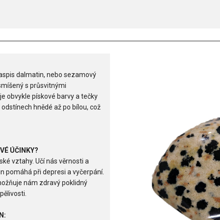
jaspis dalmatin, nebo sezamový
 smíšený s průsvitnými
 je obvykle pískové barvy a tečky
 odstínech hnědé až po bílou, což
VÉ ÚČINKY?
ké vztahy. Učí nás věrnosti a
n pomáhá při depresi a vyčerpání.
 Umožňuje nám zdravý poklidný
ělivosti.
N: