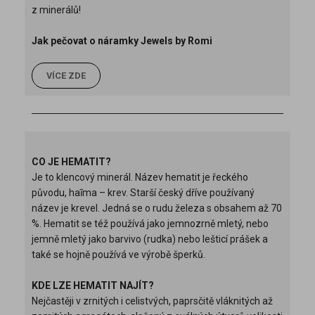
z minerálů!
Jak pečovat o náramky Jewels by Romi
VÍCE ZDE
CO JE HEMATIT?
Je to klencový minerál. Název hematit je řeckého
původu, haĩma – krev. Starší český dříve používaný
název je krevel. Jedná se o rudu železa s obsahem až 70
%. Hematit se též používá jako jemnozrně mletý, nebo
jemně mletý jako barvivo (rudka) nebo lešticí prášek a
také se hojně používá ve výrobě šperků.
KDE LZE HEMATIT NAJÍT?
Nejčastěji v zrnitých i celistvých, paprsčitě vláknitých až