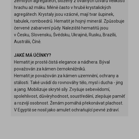
zemitých agregátech, složený z oválných útvarů velikosti
hrachu až máku. Méně často v hrubě krystalických
agregátech. Krystaly jsou vzácné, mají tvar šupinek,
tabulek, romboedrů. Hematit je hojný minerál. Způsobuje
červené zabarvení půdy. Naleziště hematitů jsou
v Česku, Slovensku, Švédsku, Ukrajině, Rusku, Brazílii,
Austrálii, Číně.
JAKÉ MÁ ÚČÍNKY?
Hematit je prostě čistá elegance a nádhera. Býval
považován za kámen černokněžníků.
Hematit je považován za kámen uzemnění, ochrany a
stálosti. Také uvádí do rovnováhy tělo, mysl i ducha - jing
a jang. Mobilizuje skryté síly. Zvyšuje sebevědomí,
spolehlivost, důvěryhodnost, soustředění, zlepšuje paměť
a rozvíjí osobnost. Ženám pomáhá překonávat plachost.
V Egyptě se nosil jako amulet ochraňující pevné zdraví.