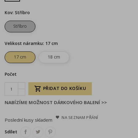
Kov: Stříbro
Stříbro
Velikost náramku: 17 cm
17 cm
18 cm
Počet

PŘIDAT DO KOŠÍKU
NABÍZÍME MOŽNOST DÁRKOVÉHO BALENÍ >>
NA SEZNAM PŘÁNÍ
Poslední kusy skladem
Sdílet