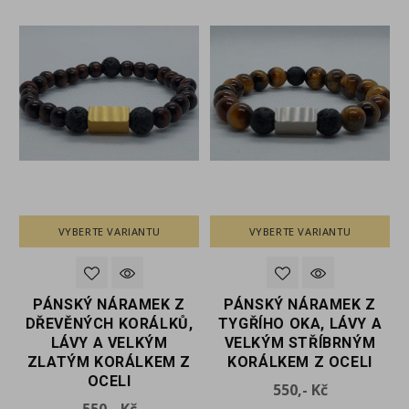
VYBERTE VARIANTU
VYBERTE VARIANTU
PÁNSKÝ NÁRAMEK Z
PÁNSKÝ NÁRAMEK Z
,
DŘEVĚNÝCH KORÁLKŮ,
TYGŘÍHO OKA, LÁVY A
LÁVY A VELKÝM
VELKÝM STŘÍBRNÝM
ZLATÝM KORÁLKEM Z
KORÁLKEM Z OCELI
OCELI
Cena
550,- Kč
Cena
550,- Kč