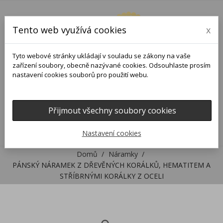
Tento web využívá cookies
x
Tyto webové stránky ukládají v souladu se zákony na vaše
zařízení soubory, obecně nazývané cookies. Odsouhlaste prosím
nastavení cookies souborů pro použití webu.
Přijmout všechny soubory cookies
0
0

Nastavení cookies
Domů
Náramky
PÁNSKÝ NÁRAMEK Z DŘEVĚNÝCH KORÁLKŮ, HEMATITEM A
STŘÍBRNÝMI KORÁLKY Z OCELI