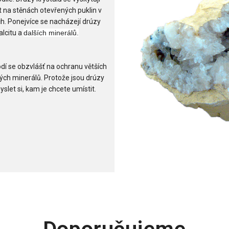
t na stěnách otevřených puklin v
ch. Ponejvíce se nacházejí drúzy
alcitu a
dalších minerálů.
hodí se obzvlášť na ochranu větších
iných minerálů. Protože jsou drúzy
yslet si, kam je chcete umístit.