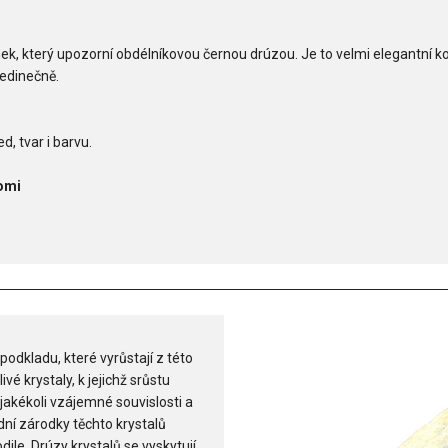
mek, který upozorní obdélníkovou černou drúzou. Je to velmi elegantní k
jedinečně.
d, tvar i barvu.
omi
podkladu, které vyrůstají z této
vé krystaly, k jejichž srůstu
jakékoli vzájemné souvislosti a
dní zárodky těchto krystalů
le. Drúzy krystalů se vyskytují