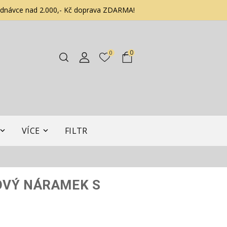
ednávce nad 2.000,- Kč doprava ZDARMA!
0
0
VÍCE
FILTR
OVÝ NÁRAMEK S