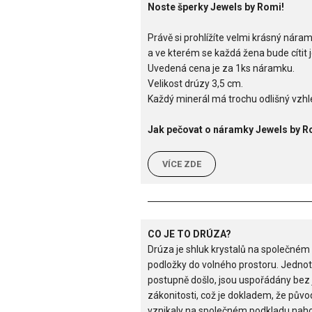
Noste šperky Jewels by Romi!
Právě si prohlížíte velmi krásný nára
a ve kterém se každá žena bude cítit 
Uvedená cena je za 1ks náramku.
Velikost drúzy 3,5 cm.
Každý minerál má trochu odlišný vzhle
Jak pečovat o náramky Jewels by R
VÍCE ZDE
CO JE TO DRÚZA?
Drúza je shluk krystalů na společném 
podložky do volného prostoru. Jednotli
postupně došlo, jsou uspořádány bez 
zákonitosti, což je dokladem, že půvo
vznikaly na společném podkladu nahodi