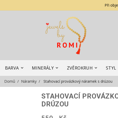
Při obj
BARVA
MINERÁLY
ZVĚROKRUH
STYL
Domů
Náramky
Stahovací provázkový náramek s drúzou
STAHOVACÍ PROVÁZK
DRÚZOU
550,- Kč