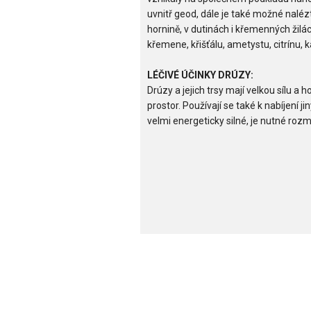
uvnitř geod, dále je také možné naléz
hornině, v dutinách i křemenných žilá
křemene, křišťálu, ametystu, citrínu, k
LÉČIVÉ ÚČINKY DRÚZY:
Drúzy a jejich trsy mají velkou sílu a 
prostor. Používají se také k nabíjení j
velmi energeticky silné, je nutné rozm