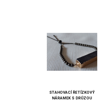
TE VARIANTU
VYBERTE VARIANTU
HOVACÍ ŘETÍZKOVÝ
STAHOVACÍ ŘETÍZKOVÝ
RAMEK S DRÚZOU
NÁRAMEK S DRÚZOU