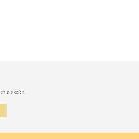
Cena
Cen
550,- Kč
550,- Kč
ch a akcích.