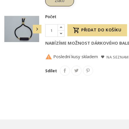
Zlato
Počet


PŘIDAT DO KOŠÍKU
NABÍZÍME MOŽNOST DÁRKOVÉHO BALE

Poslední kusy skladem
NA SEZNAM
Sdílet