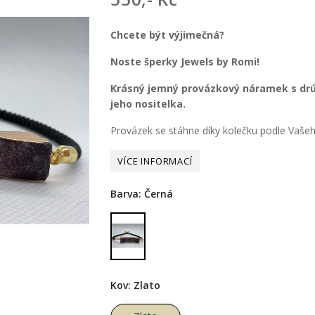
Chcete být výjimečná?
Noste šperky Jewels by Romi!
Krásný jemný provázkový náramek s drúz
jeho nositelka.
Provázek se stáhne díky kolečku podle Vašeh
Barva: Černá
Černá
Kov: Zlato