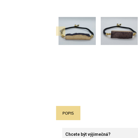

POPIS
Chcete být výjimečná?