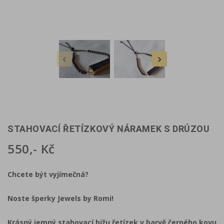


STAHOVACÍ ŘETÍZKOVÝ NÁRAMEK S DRÚZOU
550,- Kč
Chcete být vyjímečná?
Noste šperky Jewels by Romi!
Krásný jemný stahovací bižu řetízek v barvě černého kovu