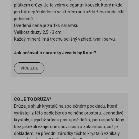
plátkem drúzy. Je to velmi elegantní kousek, který nikdo
jen tak nepřehlédne a ve kterém se každá žena bude cítit
jedinečně.
Uvedená cena je za 1ks náramku.
Velikost drúzy 2,5 - 3 cm.
Každý minerál má trochu odlišný vzhled, tvar i barvu.
Jak pečovat o náramky Jewels by Romi?
VÍCE ZDE
CO JE TO DRÚZA?
Drúza je shluk krystalů na společném podkladu, které
vyrůstají z této podložky do volného prostoru. Jednotlivé
krystaly, k jejichž srůstu postupně došlo, jsou uspořádány
bez jakékoli vzájemné souvislosti a zákonitosti, což je
dokladem, že původní zárodky těchto krystalů vznikaly