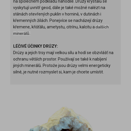
na společném podkladu nahodile. Drúzy krystalů se
vyskytují uvnitř geod, dále je také možné nalézt na
stěnách otevřených puklin v hornině, v dutinách i
křemenných žilách. Ponejvíce se nacházejí drúzy
křemene, křišťálu, ametystu, citrínu, kalcitu a
dalších
minerálů.
LÉČIVÉ ÚČINKY DRÚZY:
Drúzy a jejich trsy mají velkou sílu a hodí se obzvlášť na
ochranu větších prostor. Používají se také k nabíjení
jiných minerálů. Protože jsou drúzy velmi energeticky
silné, je nutné rozmyslet si, kam je chcete umístit.