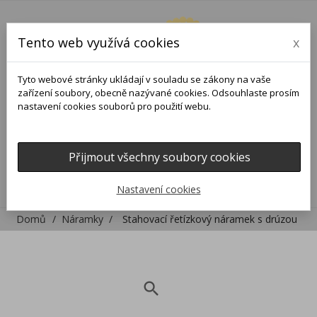
Tento web využívá cookies
x
Tyto webové stránky ukládají v souladu se zákony na vaše
zařízení soubory, obecně nazývané cookies. Odsouhlaste prosím
nastavení cookies souborů pro použití webu.
Přijmout všechny soubory cookies
0
0

Nastavení cookies
Domů
Náramky
Stahovací řetízkový náramek s drúzou
search