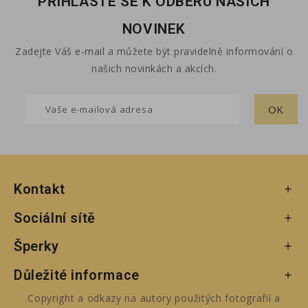
PŘIHLASTE SE K ODBĚRU NAŠICH
NOVINEK
Zadejte Váš e-mail a můžete být pravidelně informování o
našich novinkách a akcích.
Kontakt

Sociální sítě

Šperky

Důležité informace

Copyright a odkazy na autory použitých fotografií a