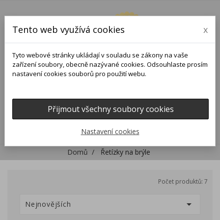
Tento web využívá cookies
x
Tyto webové stránky ukládají v souladu se zákony na vaše
zařízení soubory, obecně nazývané cookies. Odsouhlaste prosím
nastavení cookies souborů pro použití webu.
Přijmout všechny soubory cookies
0
0

Nastavení cookies
Domů
Řetízky na brýle
Počet produktů: 7

Nejnovějších