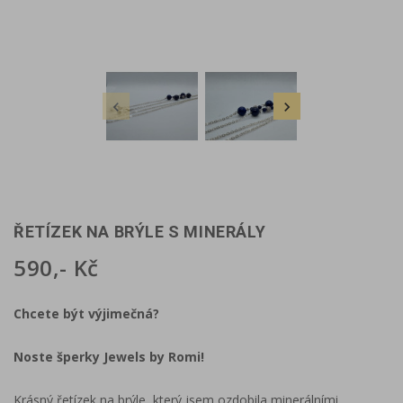


ŘETÍZEK NA BRÝLE S MINERÁLY
590,- Kč
Chcete být výjimečná?
Noste šperky Jewels by Romi!
Krásný řetízek na brýle, který jsem ozdobila minerálními