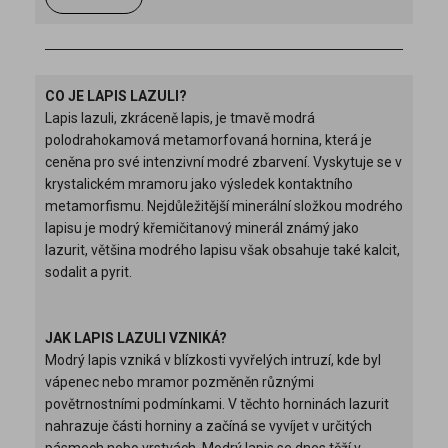
CO JE LAPIS LAZULI?
Lapis lazuli, zkráceně lapis, je tmavě modrá
polodrahokamová metamorfovaná hornina, která je
ceněna pro své intenzivní modré zbarvení. Vyskytuje se v
krystalickém mramoru jako výsledek kontaktního
metamorfismu. Nejdůležitější minerální složkou modrého
lapisu je modrý křemičitanový minerál známý jako
lazurit, většina modrého lapisu však obsahuje také kalcit,
sodalit a pyrit.
JAK LAPIS LAZULI VZNIKÁ?
Modrý lapis vzniká v blízkosti vyvřelých intruzí, kde byl
vápenec nebo mramor pozměněn různými
povětrnostními podmínkami. V těchto horninách lazurit
nahrazuje části horniny a začíná se vyvíjet v určitých
pásmech nebo vrstvách. Modrý lapis se dnes těží v