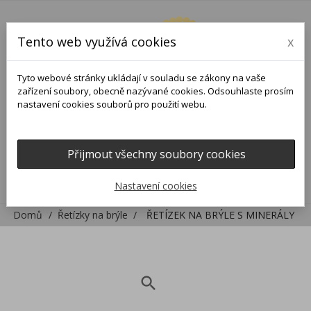
Tento web využívá cookies
x
Tyto webové stránky ukládají v souladu se zákony na vaše
zařízení soubory, obecně nazývané cookies. Odsouhlaste prosím
nastavení cookies souborů pro použití webu.
Přijmout všechny soubory cookies
0
0

Nastavení cookies
Domů
Řetízky na brýle
ŘETÍZEK NA BRÝLE S MINERÁLY
search