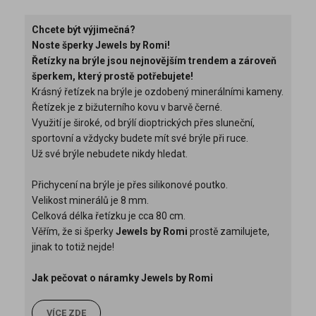
Chcete být výjimečná?
Noste šperky Jewels by Romi!
Řetízky na brýle jsou nejnovějším trendem a zároveň
šperkem, který prostě potřebujete!
Krásný řetízek na brýle je ozdobený minerálními kameny.
Řetízek je z bižuterního kovu v barvě černé.
Využití je široké, od brýlí dioptrických přes sluneční,
sportovní a vždycky budete mít své brýle při ruce.
Už své brýle nebudete nikdy hledat.
Přichycení na brýle je přes silikonové poutko.
Velikost minerálů je 8 mm.
Celková délka řetízku je cca 80 cm.
Věřím, že si šperky
Jewels by Romi
prostě zamilujete,
jinak to totiž nejde!
Jak pečovat o náramky Jewels by Romi
VÍCE ZDE