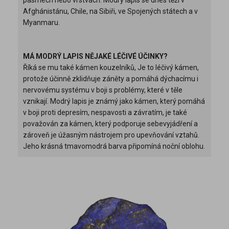
Afghánistánu, Chile, na Sibiři, ve Spojených státech a v
Myanmaru.
MÁ MODRÝ LAPIS NĚJAKÉ LÉČIVÉ ÚČINKY?
Říká se mu také kámen kouzelníků, Je to léčivý kámen,
protože účinně zklidňuje záněty a pomáhá dýchacímu i
nervovému systému v boji s problémy, které v těle
vznikají. Modrý lapis je známý jako kámen, který pomáhá
v boji proti depresím, nespavosti a závratím, je také
považován za kámen, který podporuje sebevyjádření a
zároveň je úžasným nástrojem pro upevňování vztahů.
Jeho krásná tmavomodrá barva připomíná noční oblohu.