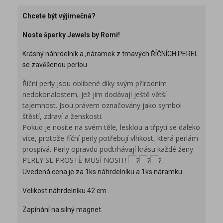
Chcete být výjimečná?
Noste šperky Jewels by Romi!
Krásný náhrdelník a ,náramek z tmavých ŘÍČNÍCH PEREL
se zavěšenou perlou.
Říční perly jsou oblíbené díky svým přírodním
nedokonalostem, jež jim dodávají ještě větší
tajemnost. Jsou právem označovány jako symbol
štěstí, zdraví a ženskosti.
Pokud je nosíte na svém těle, lesklou a třpytí se daleko
více, protože říční perly potřebují vlhkost, která perlám
prospívá. Perly opravdu podtrhávají krásu každé ženy.
PERLY SE PROSTĚ MUSÍ NOSIT!
Uvedená cena je za 1ks náhrdelníku a 1ks náramku.
Velikost náhrdelníku 42 cm.
Zapínání na silný magnet.