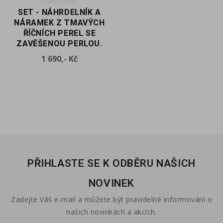
SET - NÁHRDELNÍK A
SET - NÁHRDELNÍK A
NÁRAMEK Z TMAVÝCH
NÁRAMEK Z ŘÍČNÍCH
ŘÍČNÍCH PEREL SE
PEREL S
ZAVĚŠENOU PERLOU.
REKONSTRUOVANÝM
MALACHITEM A
Cena
1 690,- Kč
ZLATÝMI KORÁLKY
Cena
1 690,- Kč
PŘIHLASTE SE K ODBĚRU NAŠICH
NOVINEK
Zadejte Váš e-mail a můžete být pravidelně informování o
našich novinkách a akcích.