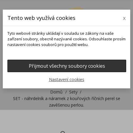
Tento web využívá cookies
x
Tyto webové stránky ukládají v souladu se zákony na vaše
zařízení soubory, obecně nazývané cookies. Odsouhlaste prosím
nastavení cookies souborů pro použití webu.
Přijmout všechny soubory cookies
0
0

Nastavení cookies
Domů
Sety
SET - náhrdelník a náramek z kouřových říčních perel se
zavěšenou perlou.