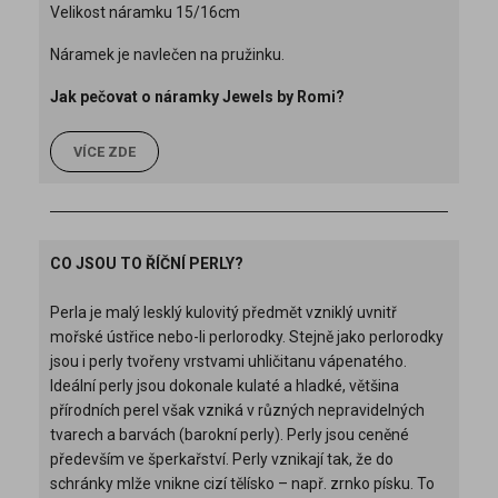
Velikost náramku 15/16cm
Náramek je navlečen na pružinku.
Jak pečovat o náramky Jewels by Romi?
VÍCE ZDE
CO JSOU TO ŘÍČNÍ PERLY?
Perla je malý lesklý kulovitý předmět vzniklý uvnitř
mořské ústřice nebo-li perlorodky. Stejně jako perlorodky
jsou i perly tvořeny vrstvami uhličitanu vápenatého.
Ideální perly jsou dokonale kulaté a hladké, většina
přírodních perel však vzniká v různých nepravidelných
tvarech a barvách (barokní perly). Perly jsou ceněné
především ve šperkařství. Perly vznikají tak, že do
schránky mlže vnikne cizí tělísko – např. zrnko písku. To