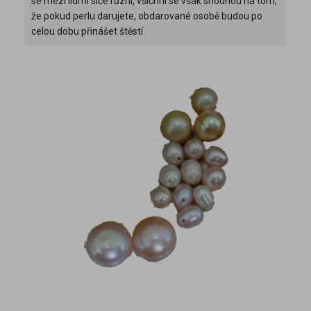
se mezi lidmi sice různí, všichni se však shodnou na tom,
že pokud perlu darujete, obdarované osobě budou po
celou dobu přinášet štěstí.