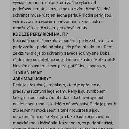
vyvolá obrannou reakci, která začne vylučovat
perleťovou hmotu usazující se na cizím tělese. V jedné
schránce může růst jen jedna perla. Přírodní perly jsou
velmi vzácné a více či méně žádané v závislosti na
množství, kvalitě a tvaru perleťové hmoty.
KDE LZE PERLY ŘÍČNÍ NAJÍT?
Nejčastěji se ve šperkařství používají perly z chovů. Tyto
perly vznikají podobně jako perly přírodní s tím rozdílem,
že cizí tělísko je do schránky zavedeno úmyslně. Doba
růstu perly se pohybuje od jednoho roku do několika let. K
hlavním oblastem chovu perel patří Čína, Japonsko,
Tahiti a Vietnam.
JAKÉ MAJÍ ÚČINKY?
Perla je překrásný drahokam, který je opředen od
pradávna různými legendami. Perly jsou symbolem
krásy, dokonalosti a čistoty. Jako duchovní symbol
najdete perlu snad v každém náboženství. Perla je prostě
ztělesněním moci, štěstí a také moudrosti a jsou
odrazem čisté duše. Bývá jim také často přisuzována
magická moc i léčivá síla. Názor na to, co perly přinášejí,