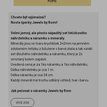
POPIS
Chcete být výjimečná?
Noste šperky Jewels by Romi!
Velmi jemný, ale přesto nápaditý set řetízkového
náhrdelníku a náramku s minerály.
Minerály jsou ve tvaru krychliček 2×2mm na jemném
zdobeném řetízku z bižuterie v barvě zlata a tak vznikl
set dlouhého náhrdelníku a náramku, který je 2x
omotaný kolem zapěsti.
Uvedená cena je za 1ks náramku a 1ks náhrdelníku.
Délka náhrdelníku je cca 1 m.
Délka náramku je cca 34 cm.
Každý minerál má trochu odlišný vzhled, tvar i barvu.
Jak pečovat o náramky Jewels by Rom
VÍCE ZDE