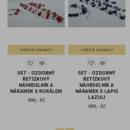
VYBERTE VARIANTU
VYBERTE VARIANTU
SET - OZDOBNÝ
SET - OZDOBNÝ
ŘETÍZKOVÝ
ŘETÍZKOVÝ
NÁHRDELNÍK A
NÁHRDELNÍK A
M
NÁRAMEK S KORÁLEM
NÁRAMEK S LAPIS
LAZULI
Cena
990,- Kč
Cena
990,- Kč