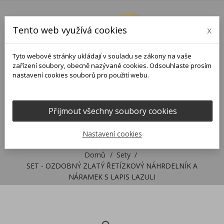
Tento web využívá cookies
x
Tyto webové stránky ukládají v souladu se zákony na vaše
zařízení soubory, obecně nazývané cookies. Odsouhlaste prosím
nastavení cookies souborů pro použití webu.
Přijmout všechny soubory cookies
0
0

Nastavení cookies
Domů
Sety
SET - OZDOBNÝ ZLATÝ ŘETÍZKOVÝ NÁHRDELNÍK A
NÁRAMEK S LAPIS LAZULI