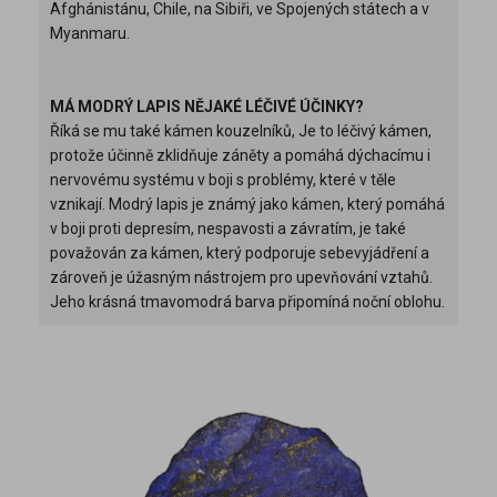
Afghánistánu, Chile, na Sibiři, ve Spojených státech a v
Myanmaru.
MÁ MODRÝ LAPIS NĚJAKÉ LÉČIVÉ ÚČINKY?
Říká se mu také kámen kouzelníků, Je to léčivý kámen,
protože účinně zklidňuje záněty a pomáhá dýchacímu i
nervovému systému v boji s problémy, které v těle
vznikají. Modrý lapis je známý jako kámen, který pomáhá
v boji proti depresím, nespavosti a závratím, je také
považován za kámen, který podporuje sebevyjádření a
zároveň je úžasným nástrojem pro upevňování vztahů.
Jeho krásná tmavomodrá barva připomíná noční oblohu.