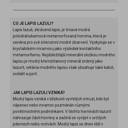
CO JE LAPIS LAZULI?
Lapis lazuli, zkráceně lapis, je tmavě modrá
polodrahokamová metamorfovaná hornina, která je
ceněna pro své intenzivní modré zbarvení. Vyskytuje se v
krystalickém mramoru jako výsledek kontaktního
metamorfismu. Nejdůležitější minerální složkou modrého
lapisu je modrý křemičitanový minerál známý jako
lazurit, většina modrého lapisu však obsahuje také kalcit,
sodalit a pyrit.
JAK LAPIS LAZULI VZNIKÁ?
Modrý lapis vzniká v blízkosti vyvřelých intruzí, kde byl
vápenec nebo mramor pozměněn různými
povětrnostními podmínkami. V těchto horninách lazurit
nahrazuje části horniny a začíná se vyvíjet v určitých
pásmech nebo vrstvách. Modrý lapis se dnes těží v