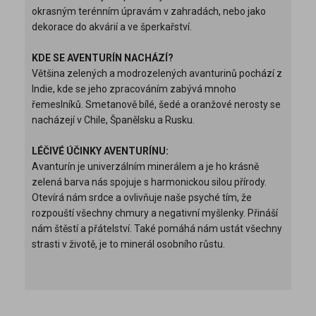
okrasným terénním úpravám v zahradách, nebo jako
dekorace do akvárií a ve šperkařství.
KDE SE AVENTURÍN NACHÁZÍ?
Většina zelených a modrozelených avanturinů pochází z
Indie, kde se jeho zpracováním zabývá mnoho
řemeslníků. Smetanově bílé, šedé a oranžové nerosty se
nacházejí v Chile, Španělsku a Rusku.
LÉČIVÉ ÚČINKY AVENTURÍNU:
Avanturín je univerzálním minerálem a je ho krásně
zelená barva nás spojuje s harmonickou silou přírody.
Otevírá nám srdce a ovlivňuje naše psyché tím, že
rozpouští všechny chmury a negativní myšlenky. Přináší
nám štěstí a přátelství. Také pomáhá nám ustát všechny
strasti v životě, je to minerál osobního růstu.