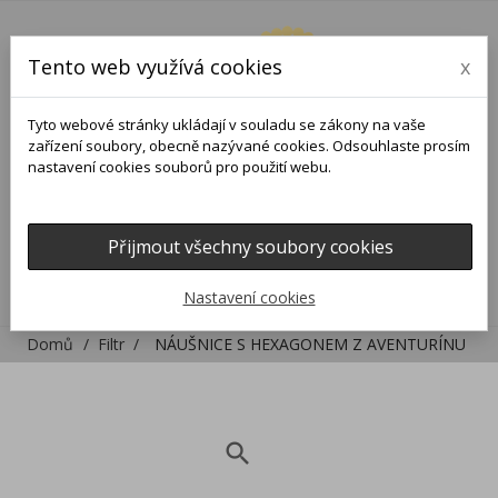
Tento web využívá cookies
x
Tyto webové stránky ukládají v souladu se zákony na vaše
zařízení soubory, obecně nazývané cookies. Odsouhlaste prosím
nastavení cookies souborů pro použití webu.
Přijmout všechny soubory cookies
0
0

Nastavení cookies
Domů
Filtr
NÁUŠNICE S HEXAGONEM Z AVENTURÍNU
search