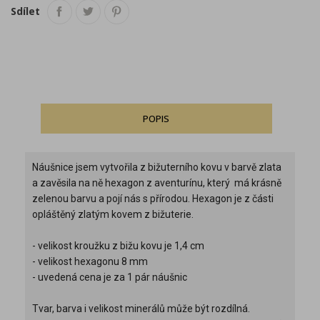
Sdílet
POPIS
Náušnice jsem vytvořila z bižuterního kovu v barvě zlata
a zavěsila na ně hexagon z aventurínu, který má krásně
zelenou barvu a pojí nás s přírodou. Hexagon je z části
opláštěný zlatým kovem z bižuterie.
- velikost kroužku z bižu kovu je 1,4 cm
- velikost hexagonu 8 mm
- uvedená cena je za 1 pár náušnic
Tvar, barva i velikost minerálů může být rozdílná.