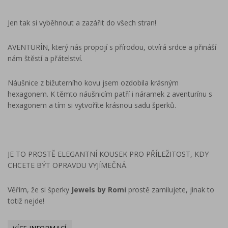
Jen tak si vyběhnout a zazářit do všech stran!
AVENTURÍN, který nás propojí s přírodou, otvírá srdce a přináší
nám štěstí a přátelství.
Náušnice z bižuterního kovu jsem ozdobila krásným
hexagonem. K těmto náušnicím patří i náramek z aventurínu s
hexagonem a tím si vytvoříte krásnou sadu šperků.
JE TO PROSTĚ ELEGANTNÍ KOUSEK PRO PŘÍLEŽITOST, KDY
CHCETE BÝT OPRAVDU VYJÍMEČNÁ.
Věřím, že si šperky
Jewels by Romi
prostě zamilujete, jinak to
totiž nejde!