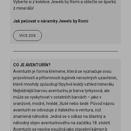
Vyberte si z kolekce Jewels by Romi a oblečte se šperků
z minerálů!
Jak pečovat o náramky Jewels by Romi
VÍCE ZDE
CO JE AVENTURÍN?
Aventurín je forma křemene, která se vyznačuje svou
průsvitností a přítomností šupinek nerostných uzavřenin,
které mnohdy způsobují třpytivě lesklý vzhled minerálu.
Nejběžnější barvou aventurínu je barva tyrkysová, ale
může se vyskytovat v ostatních barvách – jako v
oranžové, modré, hnědé, žluté nebo šedé. Původ názvu
avanturín se odvozuje z italského a ventura, což
znamená náhodně. Jedná se o odkaz na šťastný a
náhodný objev aventurínového na začátku 18. století.
Aventurín se nejvíce používá jako stavební kámen k