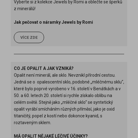
Vyberte si z kolekce Jewels by Romi a oblečte se šperků
z minerálů!
Jak pečovat o náramky Jewels by Romi
VÍCE ZDE
CO JE OPALIT A JAK VZNIKÁ?
Opalit není minerál, ale sklo. Nevznikl přírodní cestou.
Jedná se o
opalescentní sklo, podobné „mléčnému sklu“,
které bylo poprvé vyrobeno v 16. století v Benátkách a v
50. a 60. letech 20. století si rychle získalo oblibu na
celém světě. Stejně jako „mléčné sklo“ se syntetický
opalit vyrábí smícháním různých příměsí, jako je oxid
titaničitý, popel z kostí nebo dokonce kyanid, s
roztaveným sklem.
MÁ OPALIT NĚJAKÉ LÉČIVÉ ÚČINKY?