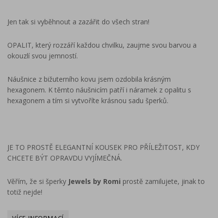
Jen tak si vyběhnout a zazářit do všech stran!
OPALIT, který rozzáří každou chvilku, zaujme svou barvou a
okouzlí svou jemností.
Náušnice z bižuterního kovu jsem ozdobila krásným
hexagonem. K těmto náušnicím patří i náramek z opalitu s
hexagonem a tím si vytvoříte krásnou sadu šperků.
JE TO PROSTĚ ELEGANTNÍ KOUSEK PRO PŘÍLEŽITOST, KDY
CHCETE BÝT OPRAVDU VYJÍMEČNÁ.
Věřím, že si šperky
Jewels by Romi
prostě zamilujete, jinak to
totiž nejde!