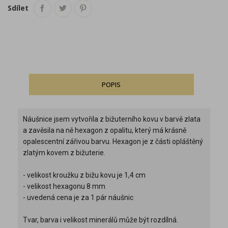
Sdílet
POPIS
Náušnice jsem vytvořila z bižuterního kovu v barvě zlata
a zavěsila na ně hexagon z opalitu, který má krásně
opalescentní zářivou barvu. Hexagon je z části opláštěný
zlatým kovem z bižuterie.
- velikost kroužku z bižu kovu je 1,4 cm
- velikost hexagonu 8 mm
- uvedená cena je za 1 pár náušnic
Tvar, barva i velikost minerálů může být rozdílná.