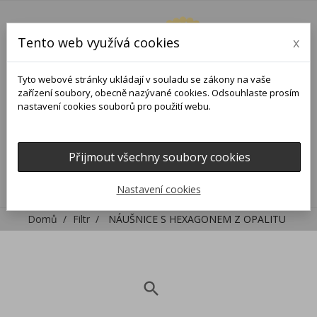
Tento web využívá cookies
x
Tyto webové stránky ukládají v souladu se zákony na vaše
zařízení soubory, obecně nazývané cookies. Odsouhlaste prosím
nastavení cookies souborů pro použití webu.
Přijmout všechny soubory cookies
0
0

Nastavení cookies
Domů
Filtr
NÁUŠNICE S HEXAGONEM Z OPALITU
search