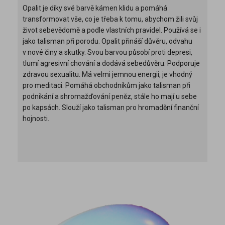
Opalit je díky své barvě kámen klidu a pomáhá
transformovat vše, co je třeba k tomu, abychom žili svůj
život sebevědomě a podle vlastních pravidel. Používá se i
jako talisman při porodu. Opalit přináší důvěru, odvahu
v nové činy a skutky. Svou barvou působí proti depresi,
tlumí agresivní chování a dodává sebedůvěru. Podporuje
zdravou sexualitu. Má velmi jemnou energii, je vhodný
pro meditaci. Pomáhá obchodníkům jako talisman při
podnikání a shromažďování peněz, stále ho mají u sebe
po kapsách. Slouží jako talisman pro hromadění finanční
hojnosti.