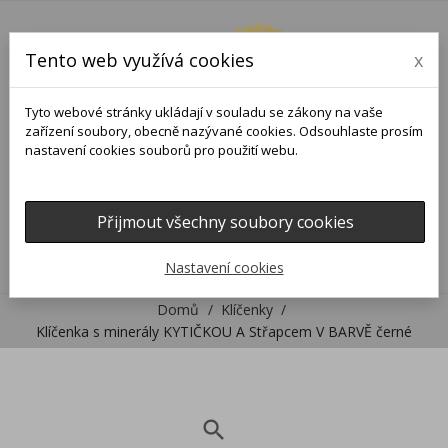
Tento web využívá cookies
x
Tyto webové stránky ukládají v souladu se zákony na vaše
zařízení soubory, obecně nazývané cookies. Odsouhlaste prosím
nastavení cookies souborů pro použití webu.
Přijmout všechny soubory cookies
0
0

Nastavení cookies
Domů
Klíčenky
Klíčenka s minerály KYTIČKOU A Střapcem V BARVĚ černé
search