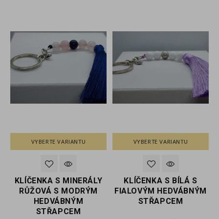
VYBERTE VARIANTU
VYBERTE VARIANTU
Y
KLÍČENKA S MINERÁLY
KLÍČENKA S BÍLÁ S
M
RŮŽOVÁ S MODRÝM
FIALOVÝM HEDVÁBNÝM
HEDVÁBNÝM
STŘAPCEM
STŘAPCEM