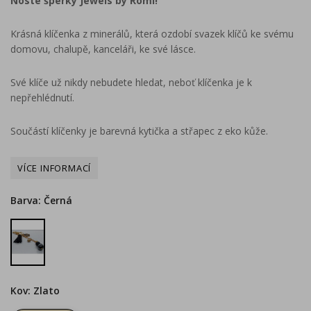
Noste šperky Jewels by Romi!
Krásná klíčenka z minerálů, která ozdobí svazek klíčů ke svému
domovu, chalupě, kanceláři, ke své lásce.
Své klíče už nikdy nebudete hledat, neboť klíčenka je k
nepřehlédnutí.
Součástí klíčenky je barevná kytička a střapec z eko kůže.
Barva: Černá
Černá
Kov: Zlato