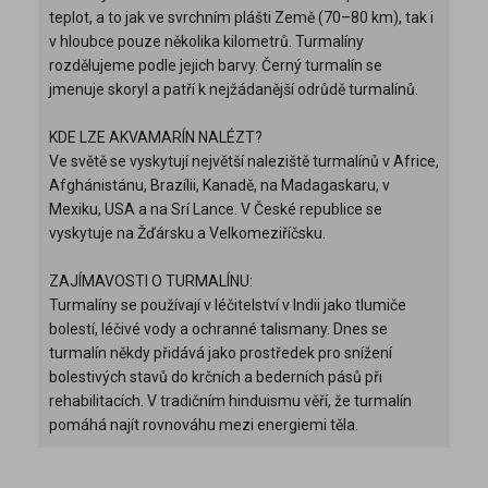
teplot, a to jak ve svrchním plášti Země (70–80 km), tak i
v hloubce pouze několika kilometrů. Turmalíny
rozdělujeme podle jejich barvy. Černý turmalín se
jmenuje skoryl a patří k nejžádanější odrůdě turmalínů.
KDE LZE AKVAMARÍN NALÉZT?
Ve světě se vyskytují největší naleziště turmalínů v Africe,
Afghánistánu, Brazílii, Kanadě, na Madagaskaru, v
Mexiku, USA a na Srí Lance. V České republice se
vyskytuje na Žďársku a Velkomeziříčsku.
ZAJÍMAVOSTI O TURMALÍNU:
Turmalíny se používají v léčitelství v Indii jako tlumiče
bolestí, léčivé vody a ochranné talismany. Dnes se
turmalín někdy přidává jako prostředek pro snížení
bolestivých stavů do krčních a bederních pásů při
rehabilitacích. V tradičním hinduismu věří, že turmalín
pomáhá najít rovnováhu mezi energiemi těla.