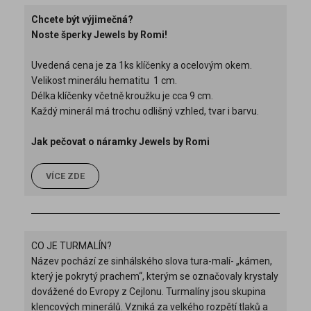
Chcete být výjimečná?
Noste šperky Jewels by Romi!
Uvedená cena je za 1ks klíčenky a ocelovým okem.
Velikost minerálu hematitu 1 cm.
Délka klíčenky včetně kroužku je cca 9 cm.
Každý minerál má trochu odlišný vzhled, tvar i barvu.
Jak pečovat o náramky Jewels by Romi
VÍCE ZDE
CO JE TURMALÍN?
Název pochází ze sinhálského slova tura-malí- „kámen,
který je pokrytý prachem“, kterým se označovaly krystaly
dovážené do Evropy z Cejlonu. Turmalíny jsou skupina
klencových minerálů. Vzniká za velkého rozpětí tlaků a