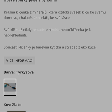
Noste šperky Jewels by Romi!
Krásná klíčenka z minerálů, která ozdobí svazek klíčů ke svému
domovu, chalupě, kanceláři, ke své lásce.
Své klíče už nikdy nebudete hledat, neboť klíčenka je k
nepřehlédnutí.
Součástí klíčenky je barevná kytička a střapec z eko kůže.
Barva: Tyrkysová
Tyrkysová
Kov: Zlato