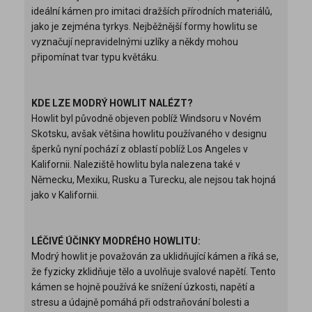
ideální kámen pro imitaci dražších přírodních materiálů,
jako je zejména tyrkys. Nejběžnější formy howlitu se
vyznačují nepravidelnými uzlíky a někdy mohou
připomínat tvar typu květáku.
KDE LZE MODRÝ HOWLIT NALÉZT?
Howlit byl původně objeven poblíž Windsoru v Novém
Skotsku, avšak většina howlitu používaného v designu
šperků nyní pochází z oblastí poblíž Los Angeles v
Kalifornii. Naleziště howlitu byla nalezena také v
Německu, Mexiku, Rusku a Turecku, ale nejsou tak hojná
jako v Kalifornii.
LÉČIVÉ ÚČINKY MODRÉHO HOWLITU:
Modrý howlit je považován za uklidňující kámen a říká se,
že fyzicky zklidňuje tělo a uvolňuje svalové napětí. Tento
kámen se hojně používá ke snížení úzkosti, napětí a
stresu a údajně pomáhá při odstraňování bolesti a