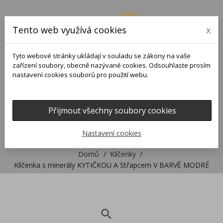
Tento web využívá cookies
x
Tyto webové stránky ukládají v souladu se zákony na vaše
zařízení soubory, obecně nazývané cookies. Odsouhlaste prosím
nastavení cookies souborů pro použití webu.
Přijmout všechny soubory cookies
0
0

Nastavení cookies
Domů
Klíčenky
Klíčenka s minerály KYTIČKOU A Střapcem V BARVĚ MODRÉ
search