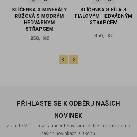
Y
KLÍČENKA S MINERÁLY
KLÍČENKA S BÍLÁ S
M
RŮŽOVÁ S MODRÝM
FIALOVÝM HEDVÁBNÝM
HEDVÁBNÝM
STŘAPCEM
STŘAPCEM
Cena
350,- Kč
Cena
350,- Kč
PŘIHLASTE SE K ODBĚRU NAŠICH
NOVINEK
Zadejte Váš e-mail a můžete být pravidelně informování o
našich novinkách a akcích.