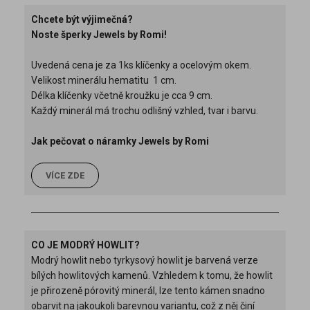
Chcete být výjimečná?
Noste šperky Jewels by Romi!
Uvedená cena je za 1ks klíčenky a ocelovým okem.
Velikost minerálu hematitu 1 cm.
Délka klíčenky včetně kroužku je cca 9 cm.
Každý minerál má trochu odlišný vzhled, tvar i barvu.
Jak pečovat o náramky Jewels by Romi
VÍCE ZDE
CO JE MODRÝ HOWLIT?
Modrý howlit nebo tyrkysový howlit je barvená verze
bílých howlitových kamenů. Vzhledem k tomu, že howlit
je přirozeně pórovitý minerál, lze tento kámen snadno
obarvit na jakoukoli barevnou variantu, což z něj činí