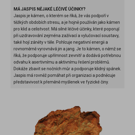
MÁ JASPIS NĚJAKÉ LÉČIVÉ ÚČINKY?
Jaspis je kámen, o kterém se říká, že vás podpoří v
těžkých obdobích stresu, a je hojně používán jako kámen
pro klid a celistvost. Má silné léčivé účinky, které poporují
při uzdravování zejména zažívací a vylučovací soustavy,
také hojí záněty v těle. Pohlcuje negativní energii a
rovnoměrně vyrovnává jin a jang. Je to kámen, o němž se
říká, že podporuje upřímnost zevnitř a dodává potřebnou
odvahu k asertivnímu a aktivnímu řešení problémů.
Dokáže zbavit se nočních můr a podporuje klidný spánek.
Jaspis má rovněž pomáhat při organizaci a podněcuje
představivost k přeměně myšlenek ve fyzické činy.