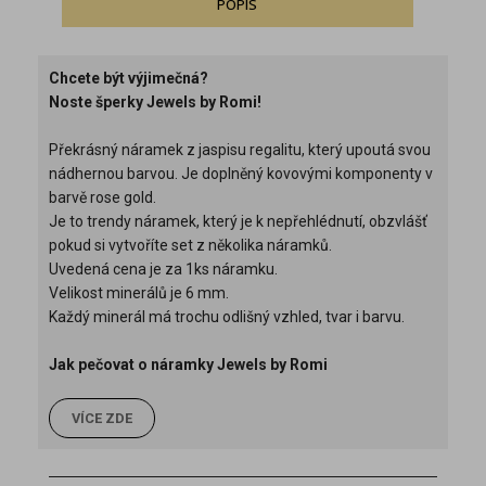
POPIS
Chcete být výjimečná?
Noste šperky Jewels by Romi!
Překrásný náramek z jaspisu regalitu, který upoutá svou
nádhernou barvou. Je doplněný kovovými komponenty v
barvě rose gold.
Je to trendy náramek, který je k nepřehlédnutí, obzvlášť
pokud si vytvoříte set z několika náramků.
Uvedená cena je za 1ks náramku.
Velikost minerálů je 6 mm.
Každý minerál má trochu odlišný vzhled, tvar i barvu.
Jak pečovat o náramky Jewels by Romi
VÍCE ZDE