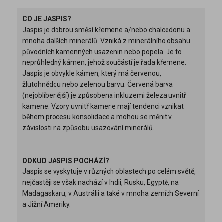
CO JE JASPIS?
Jaspis je dobrou směsí křemene a/nebo chalcedonu a
mnoha dalších minerálů. Vzniká z minerálního obsahu
původních kamenných usazenin nebo popela. Je to
neprůhledný kámen, jehož součástí je řada křemene.
Jaspis je obvykle kámen, který má červenou,
žlutohnědou nebo zelenou barvu. Červená barva
(nejoblíbenější) je způsobena inkluzemi železa uvnitř
kamene. Vzory uvnitř kamene mají tendenci vznikat
během procesu konsolidace a mohou se měnit v
závislosti na způsobu usazování minerálů.
ODKUD JASPIS POCHÁZÍ?
Jaspis se vyskytuje v různých oblastech po celém světě,
nejčastěji se však nachází v Indii, Rusku, Egyptě, na
Madagaskaru, v Austrálii a také v mnoha zemích Severní
a Jižní Ameriky.