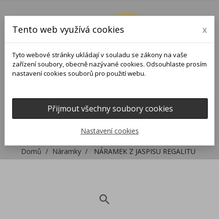
Tento web využívá cookies
x
Tyto webové stránky ukládají v souladu se zákony na vaše
zařízení soubory, obecně nazývané cookies. Odsouhlaste prosím
nastavení cookies souborů pro použití webu.
Přijmout všechny soubory cookies
0
0

Nastavení cookies
Domů
Náramky
NÁRAMEK Z JASPISU REGALITU
search