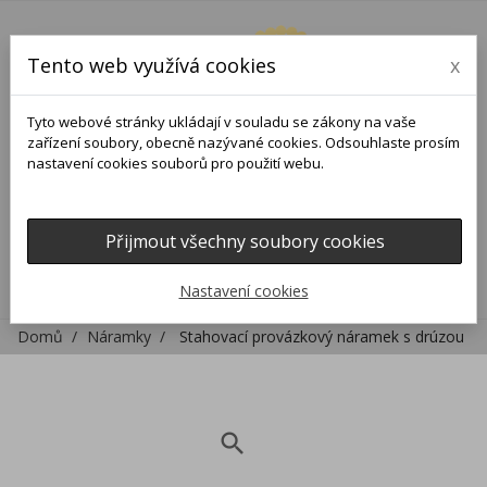
Tento web využívá cookies
x
Tyto webové stránky ukládají v souladu se zákony na vaše
zařízení soubory, obecně nazývané cookies. Odsouhlaste prosím
nastavení cookies souborů pro použití webu.
Přijmout všechny soubory cookies
0
0

Nastavení cookies
Domů
Náramky
Stahovací provázkový náramek s drúzou
search