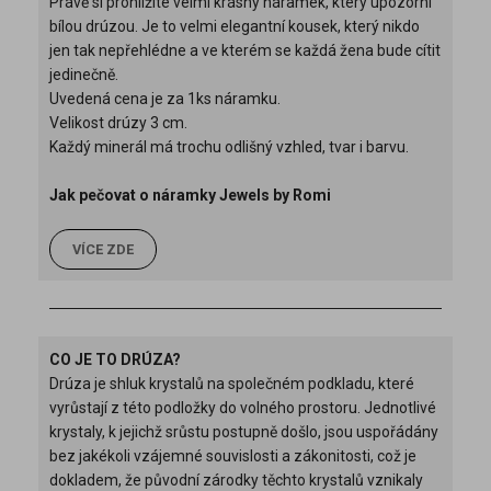
Právě si prohlížíte velmi krásný náramek, který upozorní
bílou drúzou. Je to velmi elegantní kousek, který nikdo
jen tak nepřehlédne a ve kterém se každá žena bude cítit
jedinečně.
Uvedená cena je za 1ks náramku.
Velikost drúzy 3 cm.
Každý minerál má trochu odlišný vzhled, tvar i barvu.
Jak pečovat o náramky Jewels by Romi
VÍCE ZDE
CO JE TO DRÚZA?
Drúza je shluk krystalů na společném podkladu, které
vyrůstají z této podložky do volného prostoru. Jednotlivé
krystaly, k jejichž srůstu postupně došlo, jsou uspořádány
bez jakékoli vzájemné souvislosti a zákonitosti, což je
dokladem, že původní zárodky těchto krystalů vznikaly