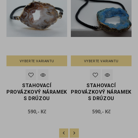
VYBERTE VARIANTU
VYBERTE VARIANTU
STAHOVACÍ
STAHOVACÍ
K
PROVÁZKOVÝ NÁRAMEK
PROVÁZKOVÝ NÁRAMEK
S DRÚZOU
S DRÚZOU
Cena
Cena
590,- Kč
590,- Kč