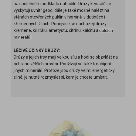
na společném podkladu nahodile. Drúzy krystalů se
vyskytují uvnitř geod, dále je také možné nalézt na
stěnách otevřených puklin v hornině, v dutinách i
křemenných žilách. Ponejvíce se nacházejí drúzy
křemene, křišťálu, ametystu, citrínu, kalcitu a
dalších
minerálů.
LÉČIVÉ ÚČINKY DRÚZY:
Drúzy a jejich trsy mají velkou sílu a hodí se obzvlášť na
ochranu větších prostor. Používají se také k nabíjení
jiných minerálů. Protože jsou drúzy velmi energeticky
silné, je nutné rozmyslet si, kam je chcete umístit.