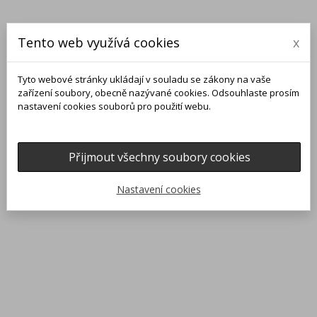
Tento web využívá cookies
x
Tyto webové stránky ukládají v souladu se zákony na vaše
zařízení soubory, obecně nazývané cookies. Odsouhlaste prosím
nastavení cookies souborů pro použití webu.
Přijmout všechny soubory cookies
0
0

Nastavení cookies
Domů
Náramky
Stahovací provázkový náramek s drúzou
search