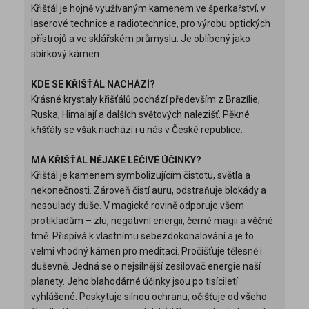
Křišťál je hojně využívaným kamenem ve šperkařství, v
laserové technice a radiotechnice, pro výrobu optických
přístrojů a ve sklářském průmyslu. Je oblíbený jako
sbírkový kámen.
KDE SE KŘIŠŤÁL NACHÁZÍ?
Krásné krystaly křišťálů pochází především z Brazílie,
Ruska, Himalají a dalších světových nalezišť. Pěkné
křišťály se však nachází i u nás v České republice.
MÁ KŘIŠŤÁL NĚJAKÉ LÉČIVÉ ÚČINKY?
Křišťál je kamenem symbolizujícím čistotu, světla a
nekonečnosti. Zároveň čistí auru, odstraňuje blokády a
nesoulady duše. V magické rovině odporuje všem
protikladům – zlu, negativní energii, černé magii a věčné
tmě. Přispívá k vlastnímu sebezdokonalování a je to
velmi vhodný kámen pro meditaci. Pročišťuje tělesně i
duševně. Jedná se o nejsilnější zesilovač energie naší
planety. Jeho blahodárné účinky jsou po tisíciletí
vyhlášené. Poskytuje silnou ochranu, očišťuje od všeho