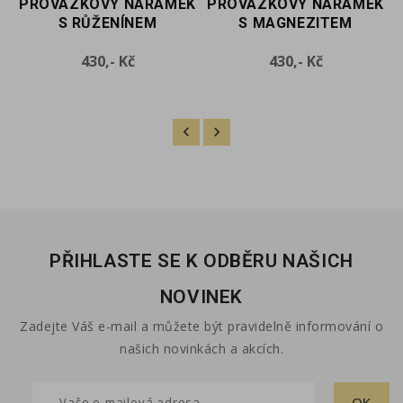
K
PROVÁZKOVÝ NÁRAMEK
PROVÁZKOVÝ NÁRAMEK
S RŮŽENÍNEM
S MAGNEZITEM
Cena
Cena
430,- Kč
430,- Kč
PŘIHLASTE SE K ODBĚRU NAŠICH
NOVINEK
Zadejte Váš e-mail a můžete být pravidelně informování o
našich novinkách a akcích.