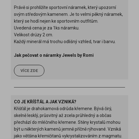
Právě si prohlížíte sportovní náramek, který upozorní
svým středovým kamenem. Je to velmi pěkný náramek,
který se hodí nejen ke sportovním outfitům.
Uvedená cena je za 1ks náramku.
Velikost drúzy 2 cm.
Každý minerál má trochu odlišný vzhled, tvar i barvu.
Jak pečovat o náramky Jewels by Romi
VÍCE ZDE
CO JE KŘÍŠŤÁL A JAK VZNIKÁ?
Křišťál je drahokamová odrůda křemene. Bývá čirý,
skelně lesklý, průsvitný až zcela průhledný a občas
přechází do mléčného křemene. Stěny krystalů mohou
být u některých kamenů jemně příčně rýhované. Vzniká
jako většina křemičitanů vykrystalizováním z magmatu.