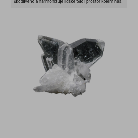
škodlivého a harmonizuje lidské tělo i prostor kolem nás.