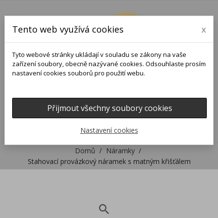
Tento web využívá cookies
x
Tyto webové stránky ukládají v souladu se zákony na vaše
zařízení soubory, obecně nazývané cookies. Odsouhlaste prosím
nastavení cookies souborů pro použití webu.
Přijmout všechny soubory cookies
0
0

Nastavení cookies
Domů
Náramky
Stahovací provázkový náramek s matným křišťálem
search