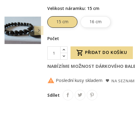
Velikost náramku: 15 cm
15 cm
16 cm

Počet

PŘIDAT DO KOŠÍKU
NABÍZÍME MOŽNOST DÁRKOVÉHO BALE

Poslední kusy skladem
NA SEZNAM
Sdílet