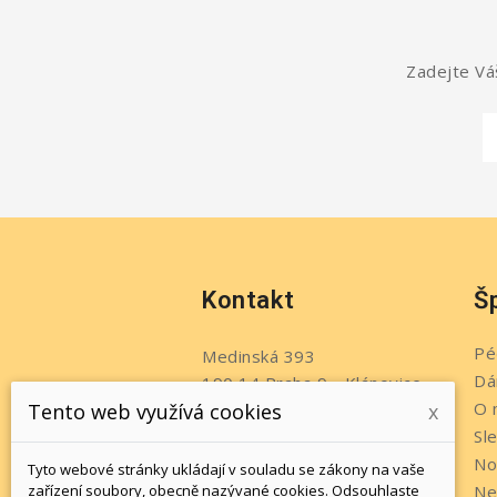
Zadejte Váš
Kontakt
Š
Pé
Medinská 393
Dá
190 14 Praha 9 - Klánovice
O 
Tento web využívá cookies
x
Česko
Sl
Telefon:
+420 737 215 611
No
Tyto webové stránky ukládají v souladu se zákony na vaše
Napište nám:
zařízení soubory, obecně nazývané cookies. Odsouhlaste
Ne