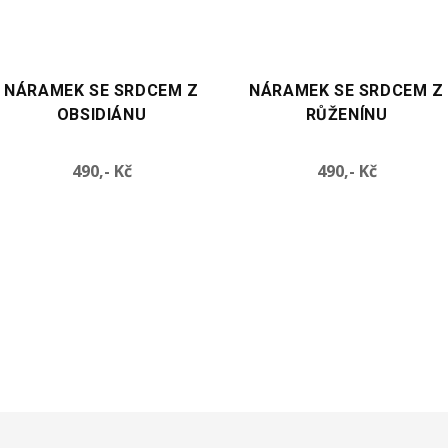
VYBERTE VARIANTU
VYBERTE VARIANTU
NÁRAMEK SE SRDCEM Z
NÁRAMEK Z OBLÁZKŮ S
RŮŽENÍNU
SRDCEM Z AVENTURÍNU
Cena
Cena
490,- Kč
460,- Kč