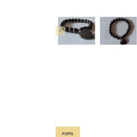

POPIS