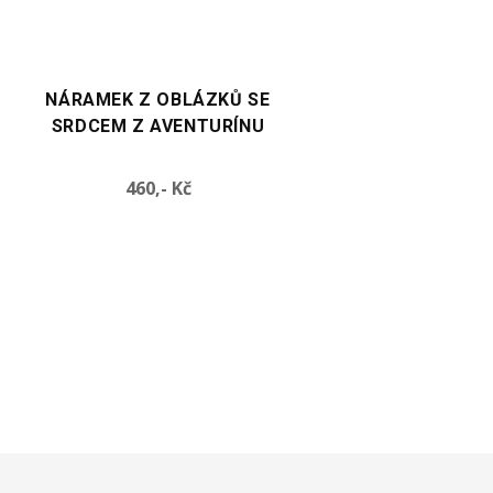
VYBERTE VARIANTU
VYBERTE VARIANTU
E
NÁRAMEK SE SRDCEM Z
NÁRAMEK SE SRDC
AVENTURÍNU
OPALITU
Cena
Cen
460,- Kč
490,- Kč