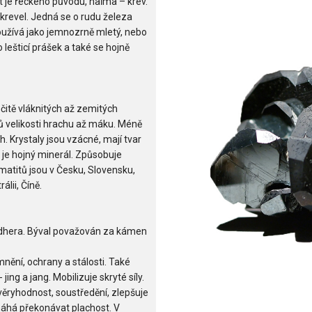
t je řeckého původu, haĩma – krev.
 krevel. Jedná se o rudu železa
oužívá jako jemnozrně mletý, nebo
lešticí prášek a také se hojně
rsčitě vláknitých až zemitých
ů velikosti hrachu až máku. Méně
. Krystaly jsou vzácné, mají tvar
 je hojný minerál. Způsobuje
matitů jsou v Česku, Slovensku,
álii, Číně.
nádhera. Býval považován za kámen
ění, ochrany a stálosti. Také
jing a jang. Mobilizuje skryté síly.
věryhodnost, soustředění, zlepšuje
áhá překonávat plachost. V