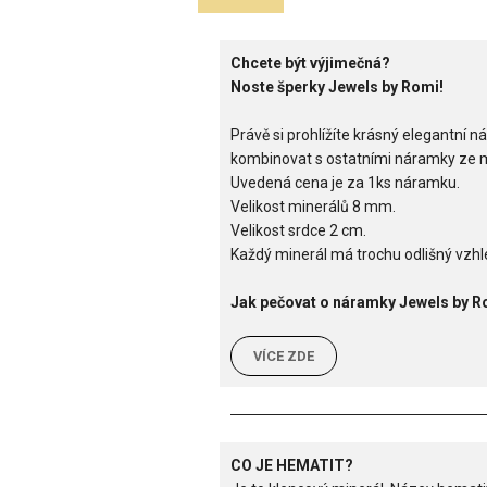
Chcete být výjimečná?
Noste šperky Jewels by Romi!
Právě si prohlížíte krásný elegantn
kombinovat s ostatními náramky ze min
Uvedená cena je za 1ks náramku.
Velikost minerálů 8 mm.
Velikost srdce 2 cm.
Každý minerál má trochu odlišný vzhle
Jak pečovat o náramky Jewels by R
VÍCE ZDE
CO JE HEMATIT?