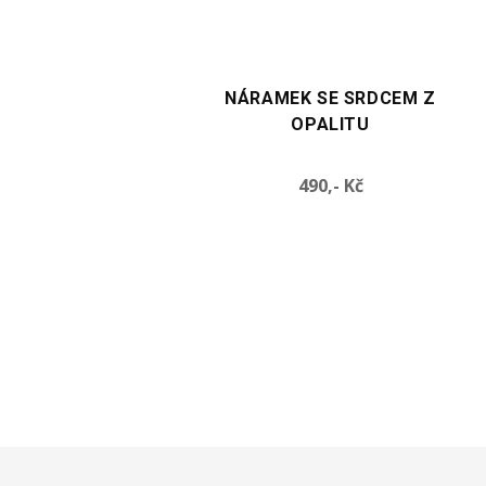
TE VARIANTU
VYBERTE VARIANTU
AMEK SE SRDCEM Z
NÁRAMEK SE SRDCEM Z
OPALITU
OBSIDIÁNU
Cena
Cena
490,- Kč
490,- Kč