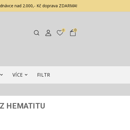
ednávce nad 2.000,- Kč doprava ZDARMA!
0
0
VÍCE
FILTR
Z HEMATITU