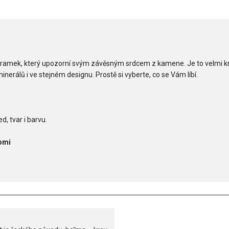
í náramek, který upozorní svým závěsným srdcem z kamene. Je to velmi
erálů i ve stejném designu. Prostě si vyberte, co se Vám líbí.
d, tvar i barvu.
omi