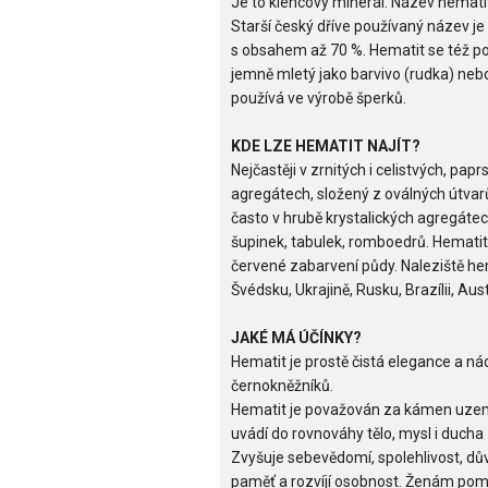
Je to klencový minerál. Název hemati
Starší český dříve používaný název je
s obsahem až 70 %. Hematit se též p
jemně mletý jako barvivo (rudka) nebo 
používá ve výrobě šperků.
KDE LZE HEMATIT NAJÍT?
Nejčastěji v zrnitých i celistvých, pap
agregátech, složený z oválných útvar
často v hrubě krystalických agregátech
šupinek, tabulek, romboedrů. Hematit
červené zabarvení půdy. Naleziště he
Švédsku, Ukrajině, Rusku, Brazílii, Austr
JAKÉ MÁ ÚČÍNKY?
Hematit je prostě čistá elegance a 
černokněžníků.
Hematit je považován za kámen uzemn
uvádí do rovnováhy tělo, mysl i ducha - 
Zvyšuje sebevědomí, spolehlivost, dů
paměť a rozvíjí osobnost. Ženám pom