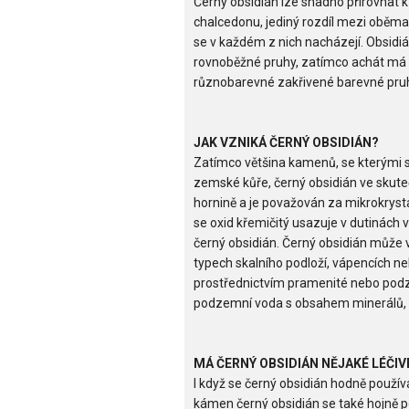
Černý obsidián lze snadno přirovnat 
chalcedonu, jediný rozdíl mezi oběma
se v každém z nich nacházejí. Obsidiá
rovnoběžné pruhy, zatímco achát má
různobarevné zakřivené barevné pruh
JAK VZNIKÁ ČERNÝ OBSIDIÁN?
Zatímco většina kamenů, se kterými 
zemské kůře, černý obsidián ve skut
hornině a je považován za mikrokrys
se oxid křemičitý usazuje v dutinách v
černý obsidián. Černý obsidián může vz
typech skalního podloží, vápencích
prostřednictvím pramenité nebo podz
podzemní voda s obsahem minerálů, m
MÁ ČERNÝ OBSIDIÁN NĚJAKÉ LÉČIV
I když se černý obsidián hodně použív
kámen černý obsidián se také hojně p