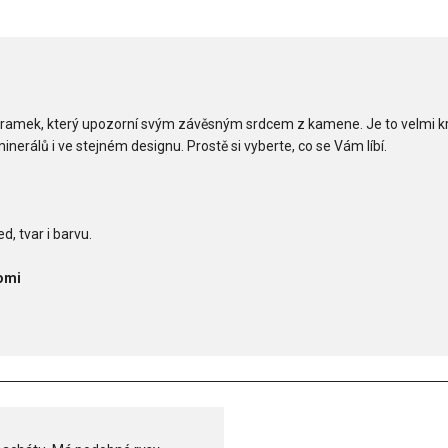
í náramek, který upozorní svým závěsným srdcem z kamene. Je to velmi
erálů i ve stejném designu. Prostě si vyberte, co se Vám líbí.
d, tvar i barvu.
omi