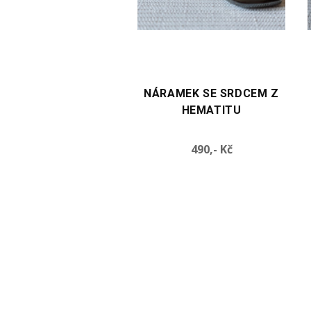
TE VARIANTU
VYBERTE VARIANTU
AMEK SE SRDCEM Z
NÁRAMEK SE SRDCEM Z
HEMATITU
OPALITU
Cena
Cena
490,- Kč
490,- Kč