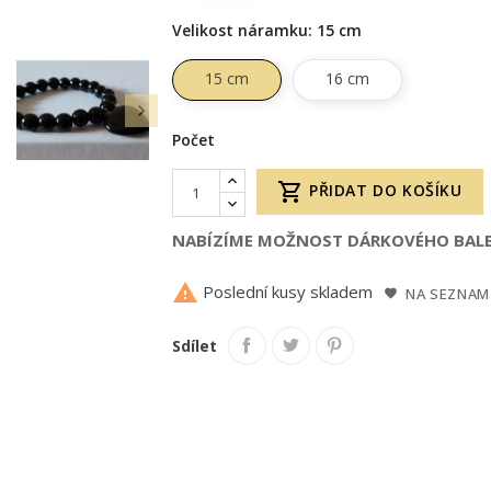
Velikost náramku: 15 cm
15 cm
16 cm

Počet

PŘIDAT DO KOŠÍKU
NABÍZÍME MOŽNOST DÁRKOVÉHO BALE

Poslední kusy skladem
NA SEZNAM
Sdílet