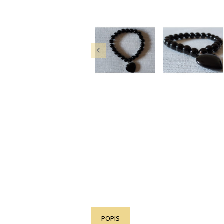

POPIS