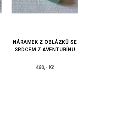
VYBERTE VARIANTU
VYBERTE VARIANTU
E
NÁRAMEK SE SRDCEM Z
NÁRAMEK SE SRDC
AVENTURÍNU
HEMATITU
Cena
Cen
460,- Kč
490,- Kč