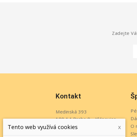
Zadejte Váš
Kontakt
Š
Pé
Medinská 393
Dá
190 14 Praha 9 - Klánovice
O 
Tento web využívá cookies
x
Česko
Sl
Telefon: