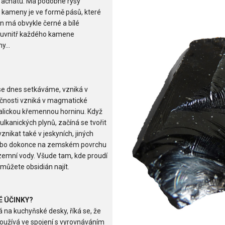
k achátu. Má podobné rysy
 kameny je ve formě pásů, které
n má obvykle černé a bílé
 uvnitř každého kamene
y...
se dnes setkáváme, vzniká v
ečnosti vzniká v magmatické
talickou křemennou horninu. Když
ulkanických plynů, začíná se tvořit
nikat také v jeskyních, jiných
 nebo dokonce na zemském povrchu
emní vody. Všude tam, kde proudí
ůžete obsidián najít.
É ÚČINKY?
á na kuchyňské desky, říká se, že
oužívá ve spojení s vyrovnáváním