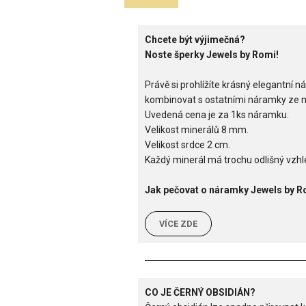
Chcete být výjimečná?
Noste šperky Jewels by Romi!
Právě si prohlížíte krásný elegantn
kombinovat s ostatními náramky ze min
Uvedená cena je za 1ks náramku.
Velikost minerálů 8 mm.
Velikost srdce 2 cm.
Každý minerál má trochu odlišný vzhle
Jak pečovat o náramky Jewels by R
VÍCE ZDE
CO JE ČERNÝ OBSIDIÁN?