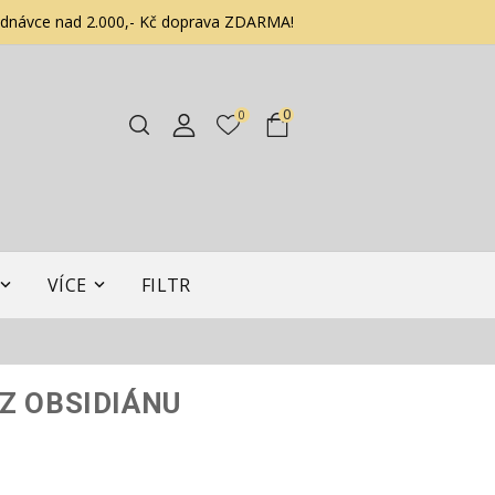
ednávce nad 2.000,- Kč doprava ZDARMA!
0
0
VÍCE
FILTR
Z OBSIDIÁNU