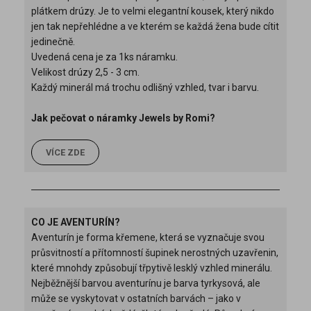
plátkem drúzy. Je to velmi elegantní kousek, který nikdo
jen tak nepřehlédne a ve kterém se každá žena bude cítit
jedinečně.
Uvedená cena je za 1ks náramku.
Velikost drúzy 2,5 - 3 cm.
Každý minerál má trochu odlišný vzhled, tvar i barvu.
Jak pečovat o náramky Jewels by Romi?
VÍCE ZDE
CO JE AVENTURÍN?
Aventurín je forma křemene, která se vyznačuje svou
průsvitností a přítomností šupinek nerostných uzavřenin,
které mnohdy způsobují třpytivě lesklý vzhled minerálu.
Nejběžnější barvou aventurínu je barva tyrkysová, ale
může se vyskytovat v ostatních barvách – jako v