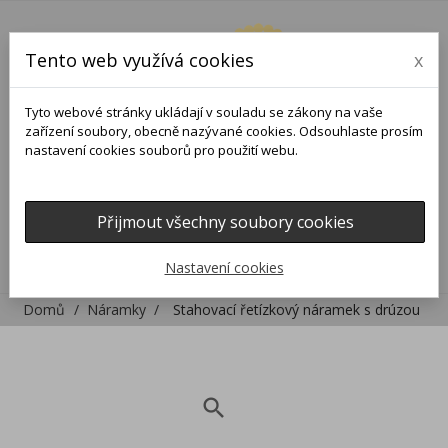
Tento web využívá cookies
x
Tyto webové stránky ukládají v souladu se zákony na vaše
zařízení soubory, obecně nazývané cookies. Odsouhlaste prosím
nastavení cookies souborů pro použití webu.
Přijmout všechny soubory cookies
0
0

Nastavení cookies
Domů
Náramky
Stahovací řetízkový náramek s drúzou
search