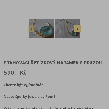


STAHOVACÍ ŘETÍZKOVÝ NÁRAMEK S DRÚZOU
590,- Kč
Chcete být vyjímečná?
Noste šperky Jewels by Romi!
Krásný jemný stahovací bižu řetízek v barvě zlata s