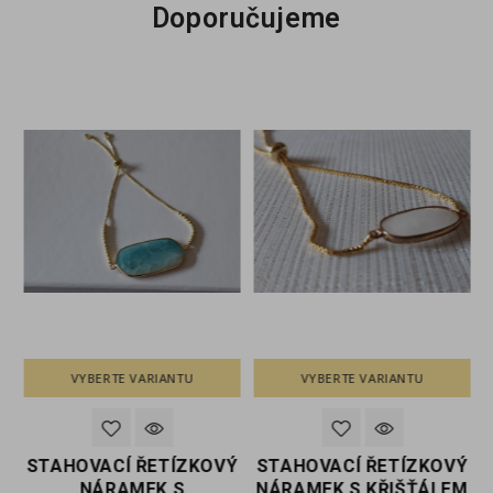
Doporučujeme
VYBERTE VARIANTU
VYBERTE VARIANTU
Ý
STAHOVACÍ ŘETÍZKOVÝ
STAHOVACÍ ŘETÍZKOVÝ
NÁRAMEK S
NÁRAMEK S KŘIŠŤÁLEM