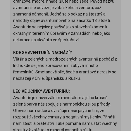
oranžové, modré, hnědé, žluté nebo šedé. Původ názvu
avanturín se odvozuje z italského a ventura, což
znamená náhodně. Jedná se o odkaz na šťastný a
náhodný objev avanturínového na začátku 18. století.
Aventurín se nejvíce používá jako stavební kámen k
okrasným terénním úpravám v zahradách, nebo jako
dekorace do akvárií a ve šperkařství.
KDE SE AVENTURÍN NACHÁZÍ?
Většina zelených a modrozelených avanturinů pochází z
Indie, kde se jeho zpracováním zabývá mnoho
řemeslníků. Smetanově bílé, šedé a oranžové nerosty se
nacházejí v Chile, Španělsku a Rusku.
LÉČIVÉ ÚČINKY AVENTURÍNU:
Avanturín je univerzálním minerálem a je ho krásně
zelená barva nás spojuje s harmonickou silou přírody.
Otevírá nám srdce a ovlivňuje naše psyché tím, že
rozpouští všechny chmury a negativní myšlenky. Přináší
nám štěstí a přátelství. Také pomáhá nám ustát všechny
strasti v životě, je to minerál osobního růstu.