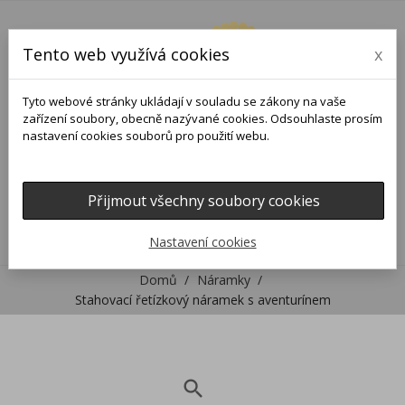
Tento web využívá cookies
x
Tyto webové stránky ukládají v souladu se zákony na vaše
zařízení soubory, obecně nazývané cookies. Odsouhlaste prosím
nastavení cookies souborů pro použití webu.
Přijmout všechny soubory cookies
0
0

Nastavení cookies
Domů
Náramky
Stahovací řetízkový náramek s aventurínem
search