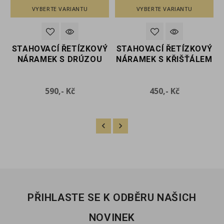
VYBERTE VARIANTU
VYBERTE VARIANTU
Ý
STAHOVACÍ ŘETÍZKOVÝ
STAHOVACÍ ŘETÍZKOVÝ
NÁRAMEK S DRÚZOU
NÁRAMEK S KŘIŠŤÁLEM
Cena
Cena
590,- Kč
450,- Kč
PŘIHLASTE SE K ODBĚRU NAŠICH
NOVINEK