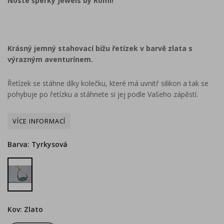
Noste šperky Jewels by Romi!
Krásný jemný stahovací bižu řetízek v barvě zlata s
výrazným aventurínem.
Řetízek se stáhne díky kolečku, které má uvnitř silikon a tak se
pohybuje po řetízku a stáhnete si jej podle Vašeho zápěstí.
Barva: Tyrkysová
Tyrkysová
Kov: Zlato