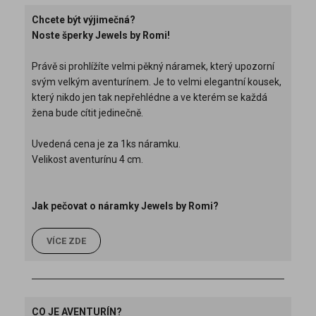
Chcete být výjimečná?
Noste šperky Jewels by Romi!
Právě si prohlížíte velmi pěkný náramek, který upozorní
svým velkým aventurínem. Je to velmi elegantní kousek,
který nikdo jen tak nepřehlédne a ve kterém se každá
žena bude cítit jedinečně.
Uvedená cena je za 1ks náramku.
Velikost aventurínu 4 cm.
Jak pečovat o náramky Jewels by Romi?
VÍCE ZDE
CO JE AVENTURÍN?