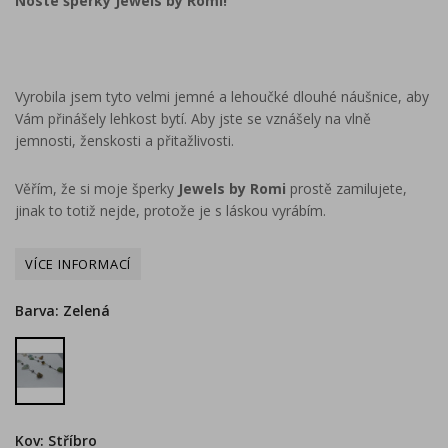
Noste šperky Jewels by Romi!
Vyrobila jsem tyto velmi jemné a lehoučké dlouhé náušnice, aby
Vám přinášely lehkost bytí. Aby jste se vznášely na vlně
jemnosti, ženskosti a přitažlivosti.
Věřím, že si moje šperky
Jewels by Romi
prostě zamilujete,
jinak to totiž nejde, protože je s láskou vyrábím.
Barva: Zelená
Zelená
Kov: Stříbro