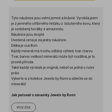
Tyto náušnice jsou velmi jemné a krásné. Vyrobila jsem
je z jemného stříbrného
řetízku z bižuterního kovu, který
je ozdobený korálky z amazonitu.
Náušnice jsou dvojité.
Uvedená cena je za jedny náušnice.
Délka je cca 8cm.
Každý minerál má trochu odlišný vzhled, tvar i barvu.
Tvar, barva i velikost minerálů může být rozdílná, je to
prostě příroda.
Také každý výrobek je originál, neboť se jedná o ruční
práci.
Vyberte si z kolekce Jewels by Romi a oblečte se do
minerálů!
Jak pečovat o náramky Jewels by Romi
VÍCE ZDE