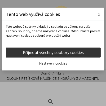
Tento web využívá cookies
x
Tyto webové stránky ukládají v souladu se zákony na vaše
zařízení soubory, obecně nazývané cookies. Odsouhlaste prosím
nastavení cookies souborů pro použití webu.
Přijmout všechny soubory cookies
0
0

Nastavení cookies
Domů
Filtr
DLOUHÉ ŘETÍZKOVÉ NÁUŠNICE S KORÁLKY Z AMAZONITU
search