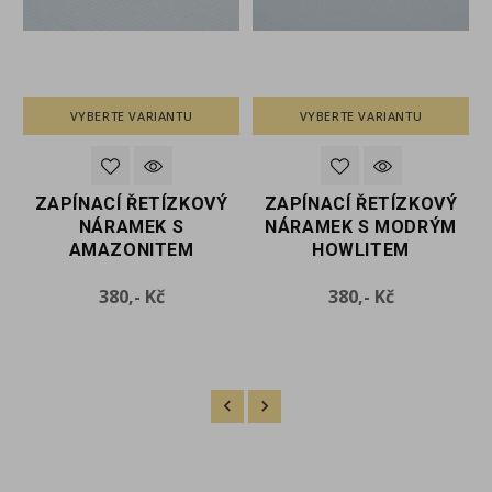
VYBERTE VARIANTU
VYBERTE VARIANTU
ZAPÍNACÍ ŘETÍZKOVÝ
ZAPÍNACÍ ŘETÍZKOVÝ
M
NÁRAMEK S
NÁRAMEK S MODRÝM
AMAZONITEM
HOWLITEM
Cena
Cena
380,- Kč
380,- Kč