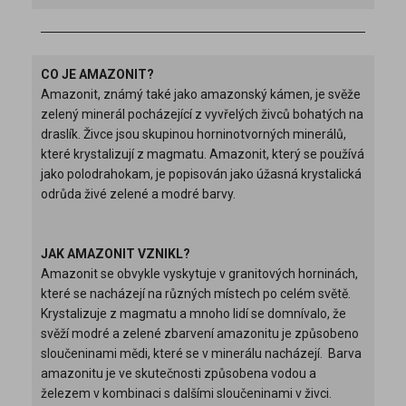
CO JE AMAZONIT?
Amazonit, známý také jako amazonský kámen, je svěže
zelený minerál pocházející z vyvřelých živců bohatých na
draslík. Živce jsou skupinou horninotvorných minerálů,
které krystalizují z magmatu. Amazonit, který se používá
jako polodrahokam, je popisován jako úžasná krystalická
odrůda živé zelené a modré barvy.
JAK AMAZONIT VZNIKL?
Amazonit se obvykle vyskytuje v granitových horninách,
které se nacházejí na různých místech po celém světě.
Krystalizuje z magmatu a mnoho lidí se domnívalo, že
svěží modré a zelené zbarvení amazonitu je způsobeno
sloučeninami mědi, které se v minerálu nacházejí.
Barva
amazonitu je ve skutečnosti způsobena vodou a
železem v kombinaci s dalšími sloučeninami v živci.