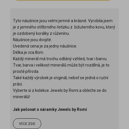
Tyto náušnice jsou velmi jemné a krásné. Vyrobila jsem
je z jemného stříbrného
řetízku z bižuterního kovu, který
je ozdobený korálky z růženínu.
Náušnice jsou dvojité.
Uvedená cena je za jedny náušnice.
Délka je cca 8cm.
Každý minerál má trochu odlišný vzhled, tvar i barvu.
Tvar, barva i velikost minerálů může být rozdílná, je to
prostě příroda.
Také každý výrobek je originál, neboť se jedná o ruční
práci.
Vyberte si z kolekce Jewels by Romi a oblečte se do
minerálů!
Jak pečovat o náramky Jewels by Romi
VÍCE ZDE