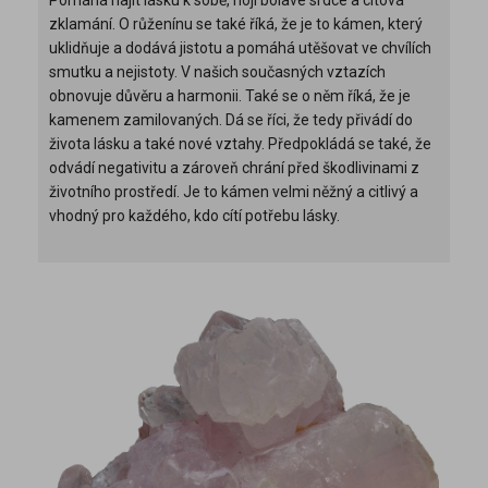
zklamání. O růženínu se také říká, že je to kámen, který
uklidňuje a dodává jistotu a pomáhá utěšovat ve chvílích
smutku a nejistoty. V našich současných vztazích
obnovuje důvěru a harmonii. Také se o něm říká, že je
kamenem zamilovaných. Dá se říci, že tedy přivádí do
života lásku a také nové vztahy. Předpokládá se také, že
odvádí negativitu a zároveň chrání před škodlivinami z
životního prostředí. Je to kámen velmi něžný a citlivý a
vhodný pro každého, kdo cítí potřebu lásky.