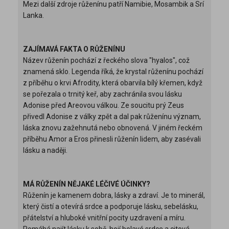
Mezi další zdroje růženínu patří Namibie, Mosambik a Srí
Lanka.
ZAJÍMAVÁ FAKTA O RŮŽENÍNU
Název růženín pochází z řeckého slova "hyalos", což
znamená sklo. Legenda říká, že krystal růženínu pochází
z příběhu o krvi Afrodity, která obarvila bílý křemen, když
se pořezala o trnitý keř, aby zachránila svou lásku
Adonise před Areovou válkou. Ze soucitu prý Zeus
přivedl Adonise z války zpět a dal pak růženínu význam,
láska znovu zažehnutá nebo obnovená. V jiném řeckém
příběhu Amor a Eros přinesli růženín lidem, aby zasévali
lásku a naději.
MÁ RŮŽENÍN NĚJAKÉ LÉČIVÉ ÚČINKY?
Růženín je kamenem dobra, lásky a zdraví. Je to minerál,
který čistí a otevírá srdce a podporuje lásku, sebelásku,
přátelství a hluboké vnitřní pocity uzdravení a míru.
Pomáhá najít lásku k sobě, hojí bolavé srdce a citová