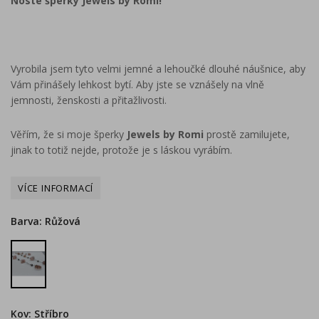
Noste šperky Jewels by Romi!
Vyrobila jsem tyto velmi jemné a lehoučké dlouhé náušnice, aby
Vám přinášely lehkost bytí. Aby jste se vznášely na vlně
jemnosti, ženskosti a přitažlivosti.
Věřím, že si moje šperky
Jewels by Romi
prostě zamilujete,
jinak to totiž nejde, protože je s láskou vyrábím.
Barva: Růžová
Růžová
Kov: Stříbro