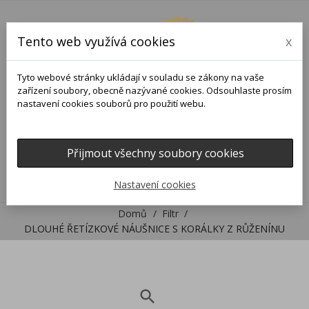
Tento web využívá cookies
x
Tyto webové stránky ukládají v souladu se zákony na vaše
zařízení soubory, obecně nazývané cookies. Odsouhlaste prosím
nastavení cookies souborů pro použití webu.
Přijmout všechny soubory cookies
0
0

Nastavení cookies
Domů
Filtr
DLOUHÉ ŘETÍZKOVÉ NÁUŠNICE S KORÁLKY Z RŮŽENÍNU
search