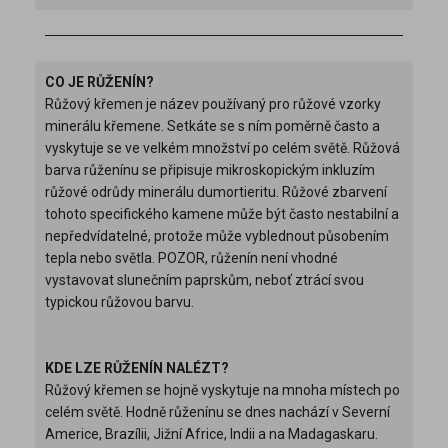
CO JE RŮŽENÍN?
Růžový křemen je název používaný pro růžové vzorky
minerálu křemene. Setkáte se s ním poměrně často a
vyskytuje se ve velkém množství po celém světě. Růžová
barva růženínu se připisuje mikroskopickým inkluzím
růžové odrůdy minerálu dumortieritu. Růžové zbarvení
tohoto specifického kamene může být často nestabilní a
nepředvídatelné, protože může vyblednout působením
tepla nebo světla. POZOR, růženín není vhodné
vystavovat slunečním paprskům, neboť ztrácí svou
typickou růžovou barvu.
KDE LZE RŮŽENÍN NALÉZT?
Růžový křemen se hojně vyskytuje na mnoha místech po
celém světě. Hodně růženínu se dnes nachází v Severní
Americe, Brazílii, Jižní Africe, Indii a na Madagaskaru.